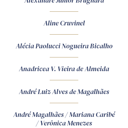
Alexandre Júnior Brugnara
Receba por RSS
Aline Cruvinel
Av. Sete de Setembro, 4698
Batel
Curitiba
/
PR
CEP
80240-000
Alécia Paolucci Nogueira Bicalho
Telefone (41) 2109-8666
Whatsapp (41) 98881-6616
Anadricea V. Vieira de Almeida
André Luiz Alves de Magalhães
André Magalhães / Mariana Caribé
/ Verônica Menezes