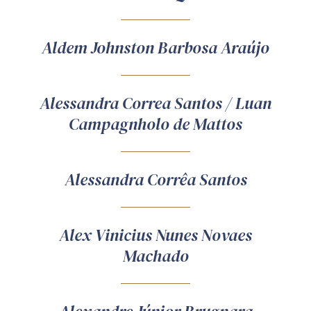
Produtos e serviços
Aldem Johnston Barbosa Araújo
Zênite Fácil IA
Zênite Play
Orientação por Escrito
Alessandra Correa Santos / Luan
Mentoria Zênite
Campagnholo de Mattos
Capacitação
Alessandra Corrêa Santos
Zênite Online
Eventos presenciais
Alex Vinicius Nunes Novaes
Zênite in Company
Machado
Diferenciais