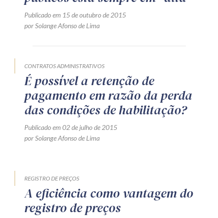
Receba por RSS
Publicado em 15 de outubro de 2015
por Solange Afonso de Lima
Av. Sete de Setembro, 4698
Batel
Curitiba
/
PR
CEP
80240-000
CONTRATOS ADMINISTRATIVOS
É possível a retenção de
Telefone (41) 2109-8666
pagamento em razão da perda
Whatsapp (41) 98881-6616
das condições de habilitação?
Publicado em 02 de julho de 2015
por Solange Afonso de Lima
REGISTRO DE PREÇOS
A eficiência como vantagem do
registro de preços