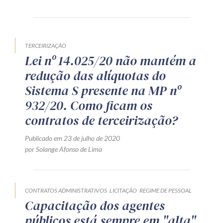
Produtos e serviços
Zênite Fácil IA
TERCEIRIZAÇÃO
Zênite Play
Lei nº 14.025/20 não mantém a
Orientação por Escrito
redução das alíquotas do
Mentoria Zênite
Sistema S presente na MP nº
932/20. Como ficam os
contratos de terceirização?
Capacitação
Publicado em 23 de julho de 2020
Zênite Online
por Solange Afonso de Lima
Eventos presenciais
Zênite in Company
CONTRATOS ADMINISTRATIVOS
LICITAÇÃO
REGIME DE PESSOAL
Diferenciais
Capacitação dos agentes
públicos está sempre em "alta"