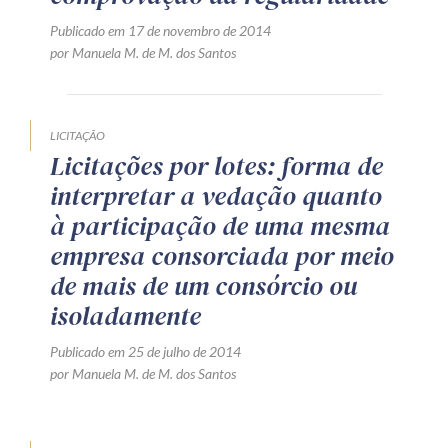
Receba por RSS
Publicado em 17 de novembro de 2014
por Manuela M. de M. dos Santos
Av. Sete de Setembro, 4698
Batel
Curitiba
/
PR
CEP
80240-000
LICITAÇÃO
Licitações por lotes: forma de
Telefone (41) 2109-8666
interpretar a vedação quanto
Whatsapp (41) 98881-6616
à participação de uma mesma
empresa consorciada por meio
de mais de um consórcio ou
isoladamente
Publicado em 25 de julho de 2014
por Manuela M. de M. dos Santos