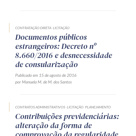
Produtos e serviços
Zênite Fácil IA
CONTRATAÇÃO DIRETA
LICITAÇÃO
Zênite Play
Documentos públicos
Orientação por Escrito
estrangeiros: Decreto nº
Mentoria Zênite
8.660/2016 e desnecessidade
de consularização
Capacitação
Publicado em 15 de agosto de 2016
por Manuela M. de M. dos Santos
Zênite Online
Eventos presenciais
CONTRATOS ADMINISTRATIVOS
LICITAÇÃO
PLANEJAMENTO
Zênite in Company
Contribuições previdenciárias:
Diferenciais
alteração da forma de
comprovação da regularidade