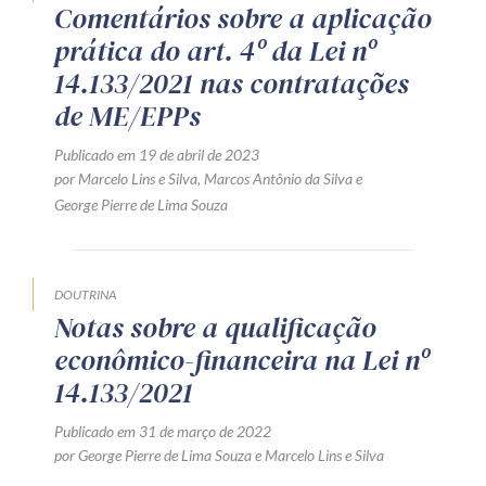
Comentários sobre a aplicação
Receba por RSS
prática do art. 4º da Lei nº
14.133/2021 nas contratações
de ME/EPPs
Av. Sete de Setembro, 4698
Batel
Curitiba
/
PR
CEP
80240-000
Publicado em 19 de abril de 2023
por
Marcelo Lins e Silva
,
Marcos Antônio da Silva
e
Telefone (41) 2109-8666
George Pierre de Lima Souza
Whatsapp (41) 98881-6616
DOUTRINA
Notas sobre a qualificação
econômico-financeira na Lei nº
14.133/2021
Publicado em 31 de março de 2022
por
George Pierre de Lima Souza
e
Marcelo Lins e Silva