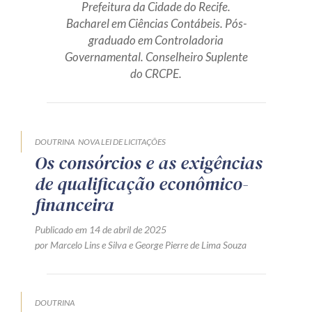
Prefeitura da Cidade do Recife.
Produtos e serviços
Bacharel em Ciências Contábeis. Pós-
graduado em Controladoria
Zênite Fácil IA
Governamental. Conselheiro Suplente
do CRCPE.
Zênite Play
Orientação por Escrito
Mentoria Zênite
DOUTRINA
NOVA LEI DE LICITAÇÕES
Os consórcios e as exigências
Capacitação
de qualificação econômico-
financeira
Zênite Online
Eventos presenciais
Publicado em 14 de abril de 2025
por
Marcelo Lins e Silva
e
George Pierre de Lima Souza
Zênite in Company
Diferenciais
DOUTRINA