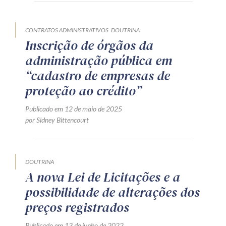
Produtos e serviços
CONTRATOS ADMINISTRATIVOS
DOUTRINA
Zênite Fácil IA
Inscrição de órgãos da
Zênite Play
administração pública em
Orientação por Escrito
“cadastro de empresas de
Mentoria Zênite
proteção ao crédito”
Publicado em 12 de maio de 2025
por Sidney Bittencourt
Capacitação
Zênite Online
DOUTRINA
Eventos presenciais
A nova Lei de Licitações e a
Zênite in Company
possibilidade de alterações dos
Diferenciais
preços registrados
Publicado em 13 de junho de 2022