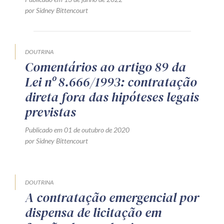
por Sidney Bittencourt
Receba por RSS
DOUTRINA
Av. Sete de Setembro, 4698
Comentários ao artigo 89 da
Batel
Curitiba
/
PR
CEP
80240-000
Lei nº 8.666/1993: contratação
Telefone (41) 2109-8666
direta fora das hipóteses legais
Whatsapp (41) 98881-6616
previstas
Publicado em 01 de outubro de 2020
por Sidney Bittencourt
DOUTRINA
A contratação emergencial por
dispensa de licitação em