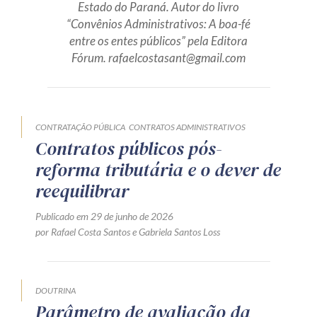
Estado do Paraná. Autor do livro
Produtos e serviços
“Convênios Administrativos: A boa-fé
entre os entes públicos” pela Editora
Zênite Fácil IA
Fórum. rafaelcostasant@gmail.com
Zênite Play
Orientação por Escrito
Mentoria Zênite
CONTRATAÇÃO PÚBLICA
CONTRATOS ADMINISTRATIVOS
Contratos públicos pós-
reforma tributária e o dever de
Capacitação
reequilibrar
Zênite Online
Publicado em 29 de junho de 2026
Eventos presenciais
por
Rafael Costa Santos
e
Gabriela Santos Loss
Zênite in Company
Diferenciais
DOUTRINA
Parâmetro de avaliação da