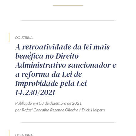
Produtos e serviços
Zênite Fácil IA
Zênite Play
DOUTRINA
Orientação por Escrito
A retroatividade da lei mais
Mentoria Zênite
benéfica no Direito
Administrativo sancionador e
a reforma da Lei de
Capacitação
Improbidade pela Lei
14.230/2021
Zênite Online
Eventos presenciais
Publicado em 08 de dezembro de 2021
Zênite in Company
por Rafael Carvalho Rezende Oliveira / Erick Halpern
Diferenciais
DOUTRINA