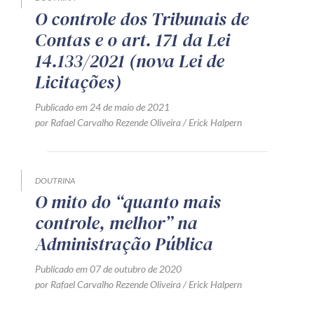
O controle dos Tribunais de
Receba por RSS
Contas e o art. 171 da Lei
14.133/2021 (nova Lei de
Av. Sete de Setembro, 4698
Licitações)
Batel
Curitiba
/
PR
CEP
80240-000
Publicado em 24 de maio de 2021
por Rafael Carvalho Rezende Oliveira / Erick Halpern
Telefone (41) 2109-8666
Whatsapp (41) 98881-6616
DOUTRINA
O mito do “quanto mais
controle, melhor” na
Administração Pública
Publicado em 07 de outubro de 2020
por Rafael Carvalho Rezende Oliveira / Erick Halpern