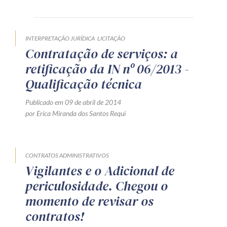
Receba por RSS
INTERPRETAÇÃO JURÍDICA
LICITAÇÃO
Contratação de serviços: a
Av. Sete de Setembro, 4698
retificação da IN nº 06/2013 -
Batel
Curitiba
/
PR
CEP
80240-000
Qualificação técnica
Telefone (41) 2109-8666
Publicado em 09 de abril de 2014
Whatsapp (41) 98881-6616
por Erica Miranda dos Santos Requi
CONTRATOS ADMINISTRATIVOS
Vigilantes e o Adicional de
periculosidade. Chegou o
momento de revisar os
contratos!