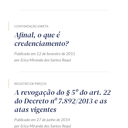
Produtos e serviços
Zênite Fácil IA
CONTRATAÇÃO DIRETA
Zênite Play
Afinal, o que é
Orientação por Escrito
credenciamento?
Mentoria Zênite
Publicado em 12 de fevereiro de 2015
por Erica Miranda dos Santos Requi
Capacitação
REGISTRO DE PREÇOS
Zênite Online
A revogação do § 5º do art. 22
Eventos presenciais
do Decreto nº 7.892/2013 e as
Zênite in Company
atas vigentes
Diferenciais
Publicado em 27 de junho de 2014
por Erica Miranda dos Santos Requi