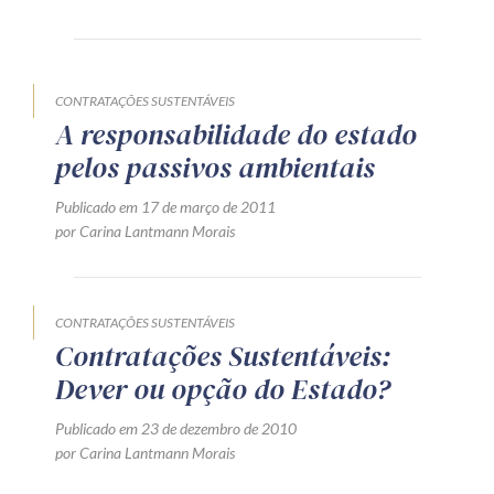
Produtos e serviços
Zênite Fácil IA
CONTRATAÇÕES SUSTENTÁVEIS
Zênite Play
A responsabilidade do estado
Orientação por Escrito
pelos passivos ambientais
Mentoria Zênite
Publicado em 17 de março de 2011
por Carina Lantmann Morais
Capacitação
CONTRATAÇÕES SUSTENTÁVEIS
Zênite Online
Contratações Sustentáveis:
Eventos presenciais
Dever ou opção do Estado?
Zênite in Company
Diferenciais
Publicado em 23 de dezembro de 2010
por Carina Lantmann Morais