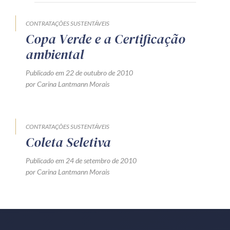
Receba por RSS
CONTRATAÇÕES SUSTENTÁVEIS
Copa Verde e a Certificação
ambiental
Av. Sete de Setembro, 4698
Batel
Curitiba
/
PR
CEP
80240-000
Publicado em 22 de outubro de 2010
por Carina Lantmann Morais
Telefone (41) 2109-8666
Whatsapp (41) 98881-6616
CONTRATAÇÕES SUSTENTÁVEIS
Coleta Seletiva
Publicado em 24 de setembro de 2010
por Carina Lantmann Morais