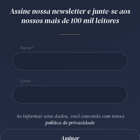
Receba por RSS
Assine nossa newsletter e junte-se aos
nossos mais de 100 mil leitores
Av. Sete de Setembro, 4698
Batel
Curitiba
/
PR
CEP
80240-000
Nome
Telefone (41) 2109-8666
Whatsapp (41) 98881-6616
Email
Ao informar seus dados, você concorda com nossa
política de privacidade