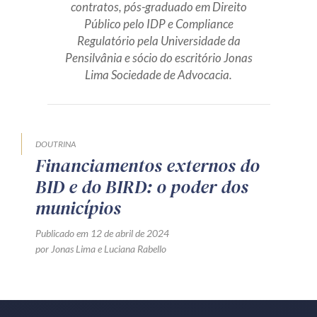
contratos, pós-graduado em Direito
Produtos e serviços
Público pelo IDP e Compliance
Regulatório pela Universidade da
Zênite Fácil IA
Pensilvânia e sócio do escritório Jonas
Lima Sociedade de Advocacia.
Zênite Play
Orientação por Escrito
Mentoria Zênite
DOUTRINA
Financiamentos externos do
Capacitação
BID e do BIRD: o poder dos
municípios
Zênite Online
Eventos presenciais
Publicado em 12 de abril de 2024
por
Jonas Lima
e
Luciana Rabello
Zênite in Company
Diferenciais