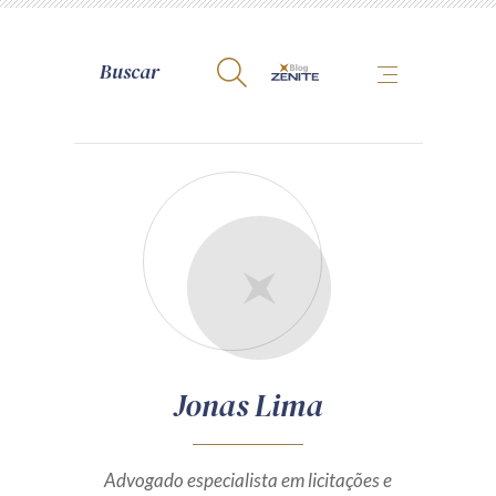
A Zênite
Como publicar conosco
Site da Zênite
Contato
Termos de uso
Política de Privacidade
Jonas Lima
Guia de Direitos dos Titulares de Dados
Encarregado (contato)
Advogado especialista em licitações e