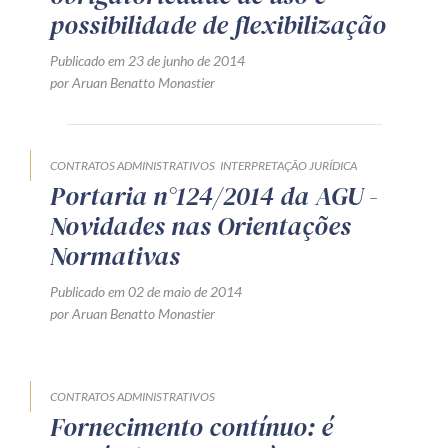
possibilidade de flexibilização
Receba por RSS
Publicado em 23 de junho de 2014
por Aruan Benatto Monastier
Av. Sete de Setembro, 4698
Batel
Curitiba
/
PR
CEP
80240-000
CONTRATOS ADMINISTRATIVOS
INTERPRETAÇÃO JURÍDICA
Telefone (41) 2109-8666
Portaria n°124/2014 da AGU -
Whatsapp (41) 98881-6616
Novidades nas Orientações
Normativas
Publicado em 02 de maio de 2014
por Aruan Benatto Monastier
CONTRATOS ADMINISTRATIVOS
Fornecimento contínuo: é