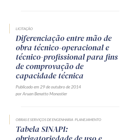
Produtos e serviços
Zênite Fácil IA
LICITAÇÃO
Zênite Play
Diferenciação entre mão de
Orientação por Escrito
obra técnico-operacional e
Mentoria Zênite
técnico-profissional para fins
de comprovação de
capacidade técnica
Capacitação
Publicado em 29 de outubro de 2014
Zênite Online
por Aruan Benatto Monastier
Eventos presenciais
Zênite in Company
OBRAS E SERVIÇOS DE ENGENHARIA
PLANEJAMENTO
Diferenciais
Tabela SINAPI:
obrigatoriedade de uso e