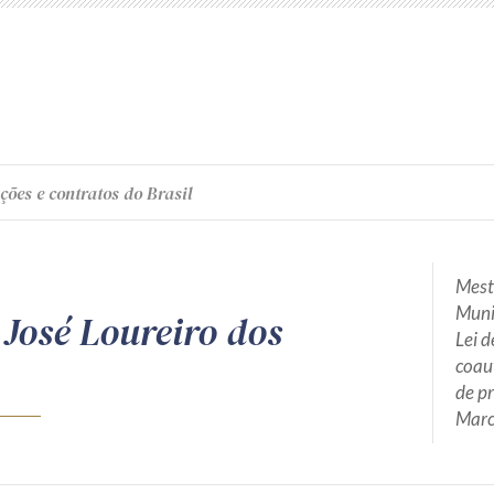
ções e contratos do Brasil
Mest
Muni
 José Loureiro dos
Lei d
coaut
de p
Marc