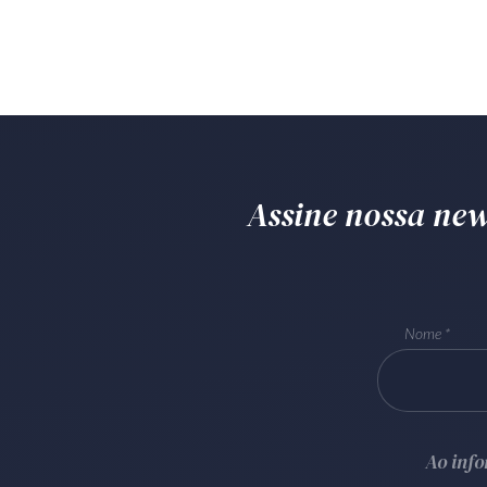
Assine nossa news
Nome
Ao inf