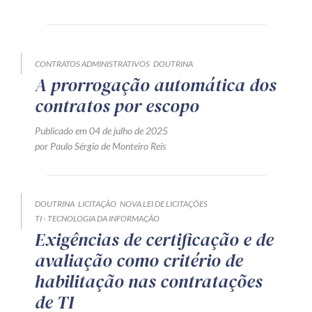
Produtos e serviços
Zênite Fácil IA
CONTRATOS ADMINISTRATIVOS
DOUTRINA
Zênite Play
A prorrogação automática dos
Orientação por Escrito
contratos por escopo
Mentoria Zênite
Publicado em 04 de julho de 2025
por Paulo Sérgio de Monteiro Reis
Capacitação
DOUTRINA
LICITAÇÃO
NOVA LEI DE LICITAÇÕES
Zênite Online
TI - TECNOLOGIA DA INFORMAÇÃO
Eventos presenciais
Exigências de certificação e de
Zênite in Company
avaliação como critério de
Diferenciais
habilitação nas contratações
de TI