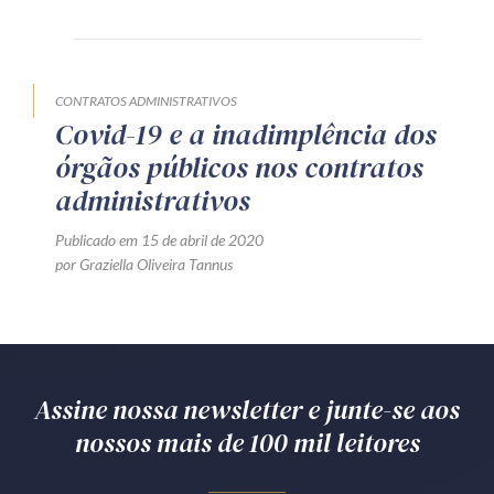
Produtos e serviços
Zênite Fácil IA
CONTRATOS ADMINISTRATIVOS
Zênite Play
Covid-19 e a inadimplência dos
Orientação por Escrito
órgãos públicos nos contratos
Mentoria Zênite
administrativos
Publicado em 15 de abril de 2020
por Graziella Oliveira Tannus
Capacitação
Zênite Online
Eventos presenciais
Zênite in Company
Assine nossa newsletter e junte-se aos
Diferenciais
nossos mais de 100 mil leitores