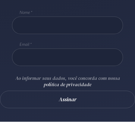
Receba por RSS
Nome
Av. Sete de Setembro, 4698
Batel
Curitiba
/
PR
CEP
80240-000
Email
Telefone (41) 2109-8666
Whatsapp (41) 98881-6616
Ao informar seus dados, você concorda com nossa
política de privacidade