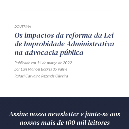
Produtos e serviços
Zênite Fácil IA
DOUTRINA
Zênite Play
Os impactos da reforma da Lei
Orientação por Escrito
de Improbidade Administrativa
Mentoria Zênite
na advocacia pública
Publicado em 14 de março de 2022
por
Luís Manoel Borges do Vale
e
Capacitação
Rafael Carvalho Rezende Oliveira
Zênite Online
Eventos presenciais
Zênite in Company
Diferenciais
Assine nossa newsletter e junte-se aos
nossos mais de 100 mil leitores