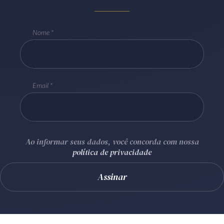
Receba por RSS
Nome
Av. Sete de Setembro, 4698
Batel
Curitiba
/
PR
CEP
80240-000
Email
Telefone (41) 2109-8666
Whatsapp (41) 98881-6616
Ao informar seus dados, você concorda com nossa
política de privacidade