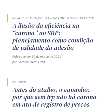
Receba por RSS
NOVA LEI DE LICITAÇÕES
PLANEJAMENTO
REGISTRO DE PREÇOS
A ilusão da eficiência na
Av. Sete de Setembro, 4698
“carona” no SRP:
Batel
Curitiba
/
PR
CEP
80240-000
planejamento como condição
Telefone (41) 2109-8666
de validade da adesão
Whatsapp (41) 98881-6616
Publicado em 30 de março de 2026
por Edcarlos Alves Lima
DOUTRINA
Antes do atalho, o caminho:
por que sem irp não há carona
em ata de registro de preços