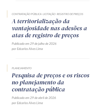
Produtos e serviços
CONTRATAÇÃO PÚBLICA
LICITAÇÃO
REGISTRO DE PREÇOS
Zênite Fácil IA
A territorialização da
Zênite Play
vantajosidade nas adesões a
Orientação por Escrito
atas de registro de preços
Mentoria Zênite
Publicado em 29 de julho de 2026
por Edcarlos Alves Lima
Capacitação
PLANEJAMENTO
Zênite Online
Pesquisa de preços e os riscos
Eventos presenciais
no planejamento da
Zênite in Company
contratação pública
Diferenciais
Publicado em 29 de abril de 2026
por Edcarlos Alves Lima