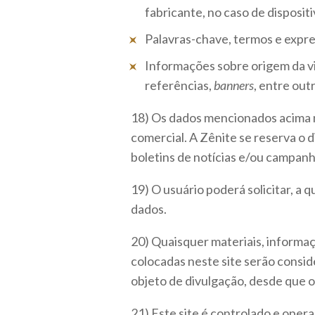
fabricante, no caso de disposit
Palavras-chave, termos e expre
Informações sobre origem da v
referências,
banners
, entre out
18) Os dados mencionados acima n
comercial. A Zênite se reserva o d
boletins de notícias e/ou campan
19) O usuário poderá solicitar, a
dados.
20) Quaisquer materiais, informa
colocadas neste site serão consi
objeto de divulgação, desde que 
21) Este site é controlado e opera