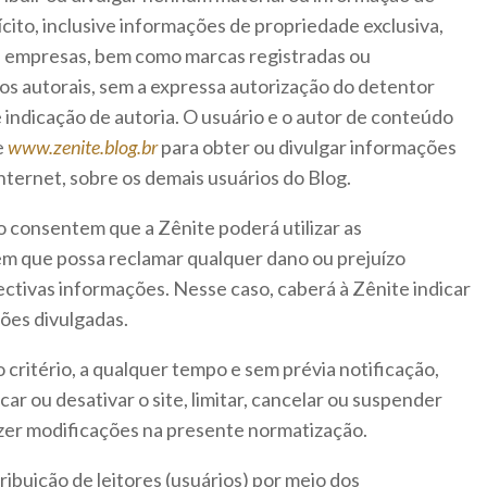
ícito, inclusive informações de propriedade exclusiva,
u empresas, bem como marcas registradas ou
os autorais, sem a expressa autorização do detentor
e indicação de autoria. O usuário e o autor de conteúdo
e
www.zenite.blog.br
para obter ou divulgar informações
nternet, sobre os demais usuários do Blog.
o consentem que a Zênite poderá utilizar as
em que possa reclamar qualquer dano ou prejuízo
ectivas informações. Nesse caso, caberá à Zênite indicar
ções divulgadas.
o critério, a qualquer tempo e sem prévia notificação,
ar ou desativar o site, limitar, cancelar ou suspender
zer modificações na presente normatização.
ibuição de leitores (usuários) por meio dos