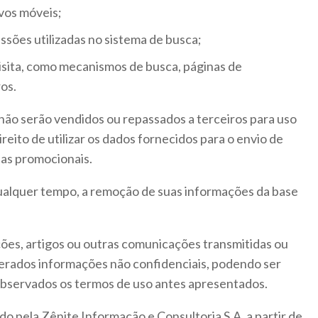
ivos móveis;
ssões utilizadas no sistema de busca;
isita, como mecanismos de busca, páginas de
ros.
ão serão vendidos ou repassados a terceiros para uso
ireito de utilizar os dados fornecidos para o envio de
has promocionais.
 qualquer tempo, a remoção de suas informações da base
ções, artigos ou outras comunicações transmitidas ou
derados informações não confidenciais, podendo ser
observados os termos de uso antes apresentados.
do pela Zênite Informação e Consultoria S.A. a partir de