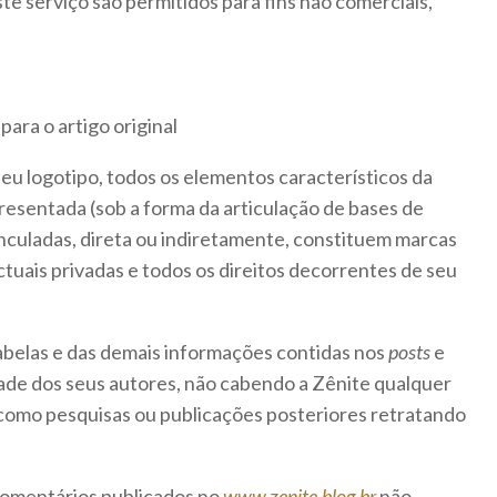
te serviço são permitidos para fins não comerciais,
ara o artigo original
 seu logotipo, todos os elementos característicos da
resentada (sob a forma da articulação de bases de
inculadas, direta ou indiretamente, constituem marcas
ctuais privadas e todos os direitos decorrentes de seu
tabelas e das demais informações contidas nos
posts
e
ade dos seus autores, não cabendo a Zênite qualquer
, como pesquisas ou publicações posteriores retratando
comentários publicados no
www.zenite.blog.br
não