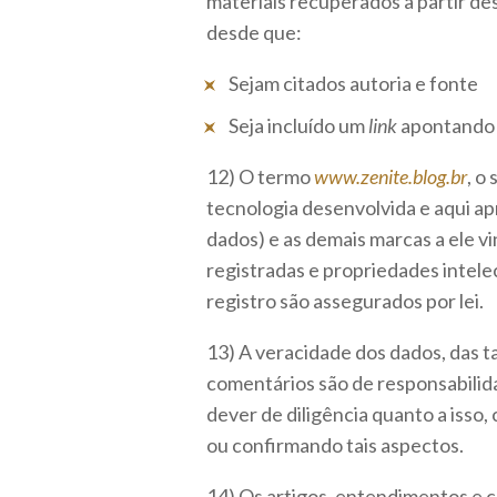
materiais recuperados a partir des
desde que:
Sejam citados autoria e fonte
Seja incluído um
link
apontando p
12) O termo
www.zenite.blog.br
, o
tecnologia desenvolvida e aqui ap
dados) e as demais marcas a ele v
registradas e propriedades intele
registro são assegurados por lei.
13) A veracidade dos dados, das 
comentários são de responsabilid
dever de diligência quanto a isso
ou confirmando tais aspectos.
14) Os artigos, entendimentos e 