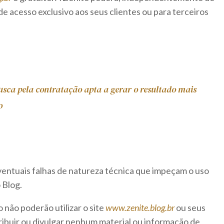
 de acesso exclusivo aos seus clientes ou para terceiros
usca pela contratação apta a gerar o resultado mais
o
ventuais falhas de natureza técnica que impeçam o uso
 Blog.
 não poderão utilizar o site
www.zenite.blog.br
ou seus
stribuir ou divulgar nenhum material ou informação de