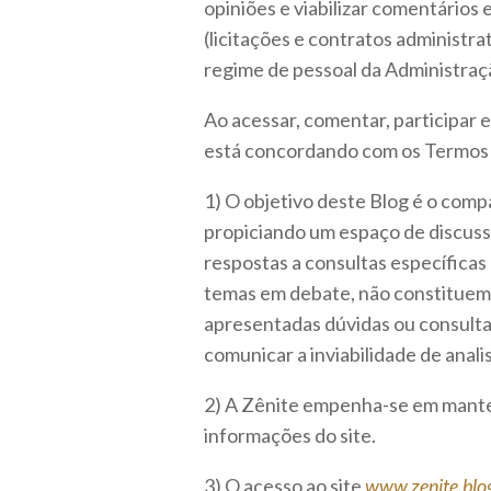
opiniões e viabilizar comentários
(licitações e contratos administra
regime de pessoal da Administraç
Ao acessar, comentar, participar e
está concordando com os Termos 
1) O objetivo deste Blog é o com
propiciando um espaço de discuss
respostas a consultas específicas
temas em debate, não constituem
apresentadas dúvidas ou consultas
comunicar a inviabilidade de anali
2) A Zênite empenha-se em manter
informações do site.
3) O acesso ao site
www.zenite.blog