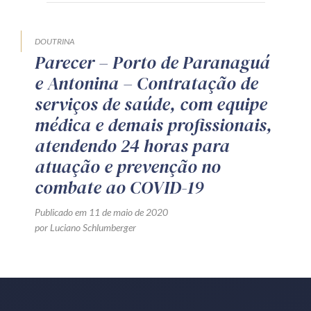
Produtos e serviços
DOUTRINA
Zênite Fácil IA
Parecer – Porto de Paranaguá
Zênite Play
e Antonina – Contratação de
Orientação por Escrito
serviços de saúde, com equipe
Mentoria Zênite
médica e demais profissionais,
atendendo 24 horas para
atuação e prevenção no
Capacitação
combate ao COVID-19
Zênite Online
Publicado em 11 de maio de 2020
Eventos presenciais
por Luciano Schlumberger
Zênite in Company
Diferenciais