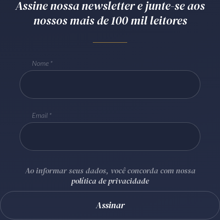
Assine nossa newsletter e junte-se aos
Receba por RSS
nossos mais de 100 mil leitores
Av. Sete de Setembro, 4698
Nome
Batel
Curitiba
/
PR
CEP
80240-000
Telefone (41) 2109-8666
Whatsapp (41) 98881-6616
Email
Ao informar seus dados, você concorda com nossa
política de privacidade