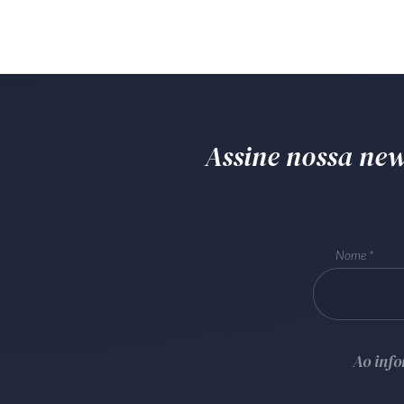
Assine nossa news
Nome
Ao inf