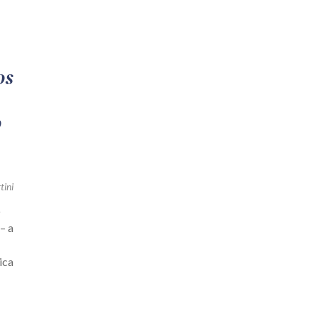
os
o
tini
o
– a
ica