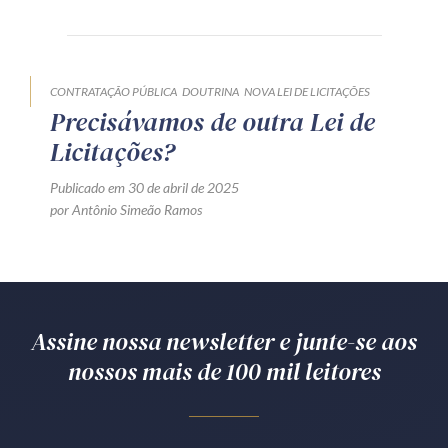
Produtos e serviços
Zênite Fácil IA
CONTRATAÇÃO PÚBLICA
DOUTRINA
NOVA LEI DE LICITAÇÕES
Zênite Play
Precisávamos de outra Lei de
Orientação por Escrito
Licitações?
Mentoria Zênite
Publicado em 30 de abril de 2025
por Antônio Simeão Ramos
Capacitação
Zênite Online
Eventos presenciais
Assine nossa newsletter e junte-se aos
Zênite in Company
nossos mais de 100 mil leitores
Diferenciais