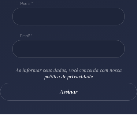
Nome
Receba por RSS
Av. Sete de Setembro, 4698
Email
Batel
Curitiba
/
PR
CEP
80240-000
Telefone (41) 2109-8666
Whatsapp (41) 98881-6616
Ao informar seus dados, você concorda com nossa
política de privacidade