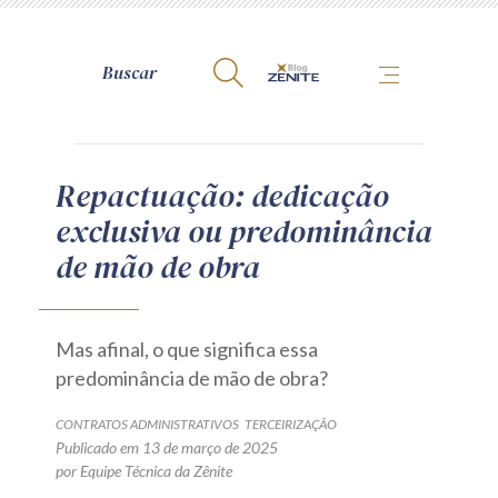
A Zênite
Repactuação: dedicação
exclusiva ou predominância
Como publicar conosco
de mão de obra
Site da Zênite
Contato
Termos de uso
Mas afinal, o que significa essa
Política de Privacidade
predominância de mão de obra?
Guia de Direitos dos Titulares de Dados
CONTRATOS ADMINISTRATIVOS
TERCEIRIZAÇÃO
Encarregado (contato)
Publicado em 13 de março de 2025
por Equipe Técnica da Zênite