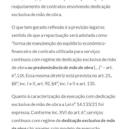
reajustamento de contratos envolvendo dedicação
Receba por RSS
exclusiva de mão de obra.
O que tem gerado reflexão é a previsão legal no
Av. Sete de Setembro, 4698
sentido de que a repactuação será adotada como
Batel
Curitiba
/
PR
CEP
80240-000
“forma de manutenção do equilíbrio econômico-
Telefone (41) 2109-8666
financeiro de contrato utilizada para serviços
Whatsapp (41) 98881-6616
contínuos com regime de dedicação exclusiva de mão
de obra
ou predominância de mão de obra
(…)” – art.
6º, LIX. Essa mesma diretriz está prevista no art. 25,
§8º, inc. I e II, art. 92, §4º, inc. I e II e art. 135.
Quanto à caracterização da execução com dedicação
exclusiva de mão de obra a Lei nº 14.133/21 foi
expressa. Conforme inc. XVI do art. 6º, serviços
contínuos com regime de
dedicação
exclusiva
de mão
de obra
são aqueles cujo modelo de execução