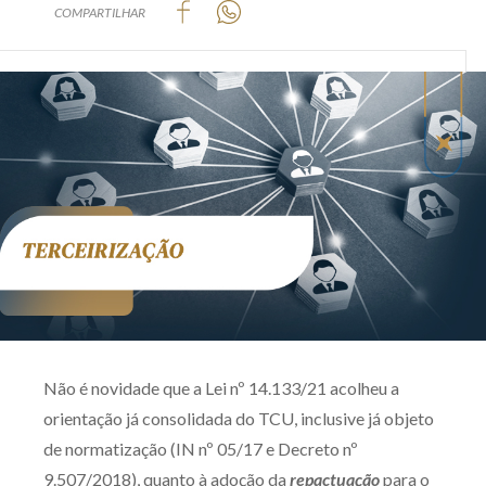
COMPARTILHAR
Produtos e serviços
Zênite Fácil IA
Zênite Play
Orientação por Escrito
Mentoria Zênite
Capacitação
Zênite Online
Eventos presenciais
Zênite in Company
Não é novidade que a Lei nº 14.133/21 acolheu a
orientação já consolidada do TCU, inclusive já objeto
Diferenciais
de normatização (IN nº 05/17 e Decreto nº
9.507/2018), quanto à adoção da
repactuação
para o