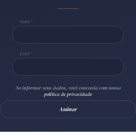
Receba por RSS
Nome
Av. Sete de Setembro, 4698
Batel
Curitiba
/
PR
CEP
80240-000
Telefone (41) 2109-8666
Email
Whatsapp (41) 98881-6616
Ao informar seus dados, você concorda com nossa
política de privacidade