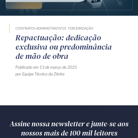
Produtos e serviços
Zênite Fácil IA
CONTRATOS ADMINISTRATIVOS
TERCEIRIZAÇÃO
Zênite Play
Repactuação: dedicação
Orientação por Escrito
exclusiva ou predominância
Mentoria Zênite
de mão de obra
Publicado em 13 de março de 2025
por Equipe Técnica da Zênite
Capacitação
Zênite Online
Eventos presenciais
Zênite in Company
Diferenciais
Assine nossa newsletter e junte-se aos
nossos mais de 100 mil leitores