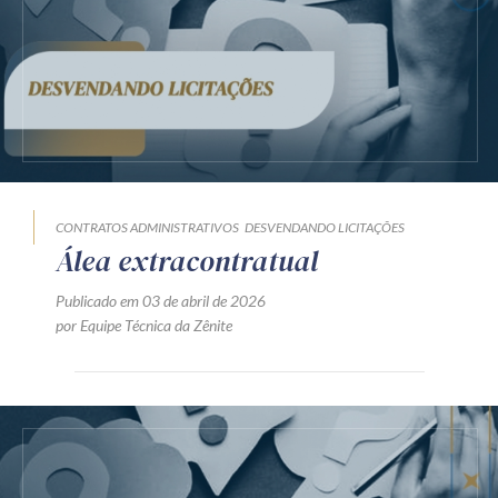
Receba por RSS
Av. Sete de Setembro, 4698
Batel
Curitiba
/
PR
CEP
80240-000
Telefone (41) 2109-8666
Whatsapp (41) 98881-6616
CONTRATOS ADMINISTRATIVOS
DESVENDANDO LICITAÇÕES
Álea extracontratual
Publicado em 03 de abril de 2026
por Equipe Técnica da Zênite