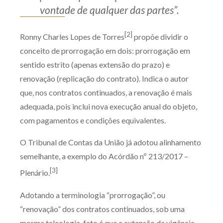
vontade de qualquer das partes”.
[2]
Ronny Charles Lopes de Torres
propõe dividir o
conceito de prorrogação em dois: prorrogação em
sentido estrito (apenas extensão do prazo) e
renovação (replicação do contrato). Indica o autor
que, nos contratos continuados, a renovação é mais
adequada, pois inclui nova execução anual do objeto,
com pagamentos e condições equivalentes.
O Tribunal de Contas da União já adotou alinhamento
semelhante, a exemplo do Acórdão nº 213/2017 –
[3]
Plenário.
Adotando a terminologia “prorrogação”, ou
“renovação” dos contratos continuados, sob uma
mesma teleologia, fato é que a extensão da vigência