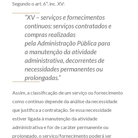
Segundo o art. 6º, inc. XV:
Receba por RSS
“XV – serviços e fornecimentos
contínuos: serviços contratados e
Av. Sete de Setembro, 4698
compras realizadas
Batel
Curitiba
/
PR
CEP
80240-000
pela Administração Pública para
a manutenção da atividade
Telefone (41) 2109-8666
administrativa, decorrentes de
Whatsapp (41) 98881-6616
necessidades permanentes ou
prolongadas.”
Assim, a classificação de um serviço ou fornecimento
como contínuo depende da análise da necessidade
que justifica a contratação. Se essa necessidade
estiver ligada à manutenção da atividade
administrativa e for de caráter permanente ou
prolongado, o serviço/fornecimento poderá ser