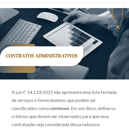
Produtos e serviços
Zênite Fácil IA
Zênite Play
Orientação por Escrito
Mentoria Zênite
Capacitação
Zênite Online
A Lei nº 14.133/2021 não apresenta uma lista fechada
Eventos presenciais
de serviços e fornecimentos que podem ser
Zênite in Company
classificados como
contínuos
. Em vez disso, define os
Diferenciais
critérios que devem ser observados para que uma
contratação seja considerada dessa natureza.