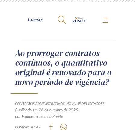
A Zênite
Ao prorrogar contratos
contínuos, o quantitativo
Como publicar conosco
original é renovado para o
Site da Zênite
novo período de vigência?
Contato
Termos de uso
Política de Privacidade
CONTRATOS ADMINISTRATIVOS
NOVA LEI DE LICITAÇÕES
Guia de Direitos dos Titulares de Dados
Publicado em 28 de outubro de 2025
por Equipe Técnica da Zênite
Encarregado (contato)
COMPARTILHAR