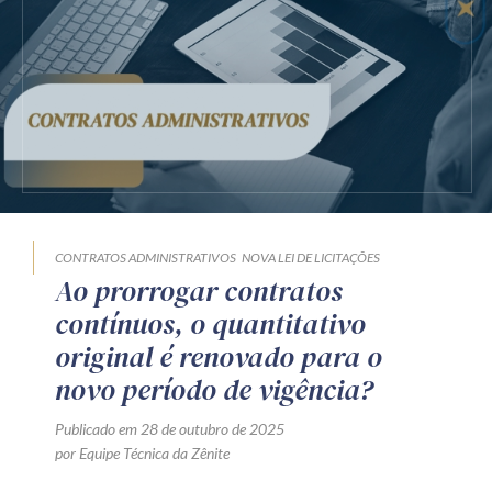
Receba por RSS
Av. Sete de Setembro, 4698
Batel
Curitiba
/
PR
CEP
80240-000
Telefone (41) 2109-8666
Whatsapp (41) 98881-6616
CONTRATOS ADMINISTRATIVOS
NOVA LEI DE LICITAÇÕES
Ao prorrogar contratos
contínuos, o quantitativo
original é renovado para o
novo período de vigência?
Publicado em 28 de outubro de 2025
por Equipe Técnica da Zênite