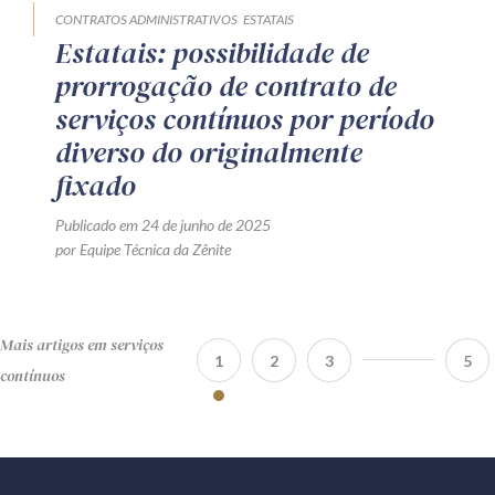
CONTRATOS ADMINISTRATIVOS
ESTATAIS
Estatais: possibilidade de
prorrogação de contrato de
serviços contínuos por período
diverso do originalmente
fixado
Publicado em 24 de junho de 2025
por Equipe Técnica da Zênite
Mais artigos em serviços
1
2
3
5
contínuos