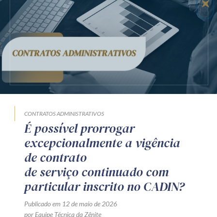
Receba por RSS
Av. Sete de Setembro, 4698
Batel
Curitiba
/
PR
CEP
80240-000
Telefone (41) 2109-8666
Whatsapp (41) 98881-6616
CONTRATOS ADMINISTRATIVOS
É possível prorrogar
excepcionalmente a vigência
de contrato
de serviço continuado com
particular inscrito no CADIN?
Publicado em 12 de maio de 2026
por Equipe Técnica da Zênite