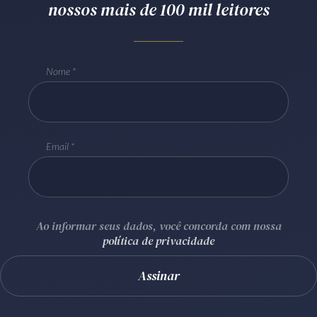
nossos mais de 100 mil leitores
Receba por RSS
Nome
Av. Sete de Setembro, 4698
Batel
Curitiba
/
PR
CEP
80240-000
Telefone (41) 2109-8666
Whatsapp (41) 98881-6616
Email
Ao informar seus dados, você concorda com nossa
política de privacidade