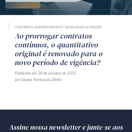
Produtos e serviços
Zênite Fácil IA
CONTRATOS ADMINISTRATIVOS
NOVA LEI DE LICITAÇÕES
Zênite Play
Ao prorrogar contratos
Orientação por Escrito
contínuos, o quantitativo
Mentoria Zênite
original é renovado para o
novo período de vigência?
Capacitação
Publicado em 28 de outubro de 2025
por Equipe Técnica da Zênite
Zênite Online
Eventos presenciais
Zênite in Company
Diferenciais
Assine nossa newsletter e junte-se aos