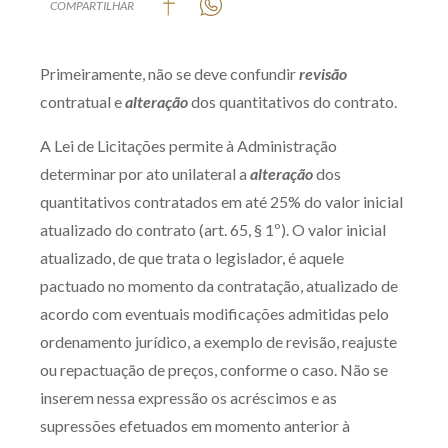
COMPARTILHAR
Produtos e serviços
Primeiramente, não se deve confundir
revisão
Zênite Fácil IA
contratual e
alteração
dos quantitativos do contrato.
Zênite Play
Orientação por Escrito
A Lei de Licitações permite à Administração
Mentoria Zênite
determinar por ato unilateral a
alteração
dos
quantitativos contratados em até 25% do valor inicial
atualizado do contrato (art. 65, § 1º). O valor inicial
Capacitação
atualizado, de que trata o legislador, é aquele
pactuado no momento da contratação, atualizado de
Zênite Online
acordo com eventuais modificações admitidas pelo
Eventos presenciais
ordenamento jurídico, a exemplo de revisão, reajuste
Zênite in Company
ou repactuação de preços, conforme o caso. Não se
Diferenciais
inserem nessa expressão os acréscimos e as
supressões efetuados em momento anterior à