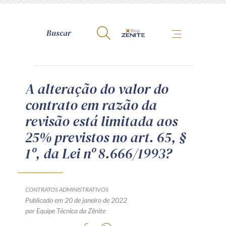
A Zênite
A alteração do valor do
contrato em razão da
Como publicar conosco
revisão está limitada aos
Site da Zênite
25% previstos no art. 65, §
Contato
1º, da Lei nº 8.666/1993?
Termos de uso
Política de Privacidade
Guia de Direitos dos Titulares de Dados
CONTRATOS ADMINISTRATIVOS
Encarregado (contato)
Publicado em 20 de janeiro de 2022
por Equipe Técnica da Zênite