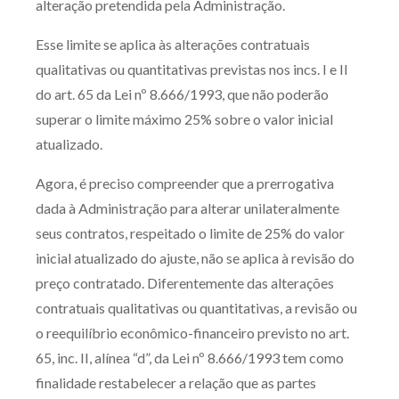
alteração pretendida pela Administração.
Receba por RSS
Esse limite se aplica às alterações contratuais
qualitativas ou quantitativas previstas nos incs. I e II
do art. 65 da Lei nº 8.666/1993, que não poderão
Av. Sete de Setembro, 4698
superar o limite máximo 25% sobre o valor inicial
Batel
Curitiba
/
PR
CEP
80240-000
atualizado.
Telefone (41) 2109-8666
Whatsapp (41) 98881-6616
Agora, é preciso compreender que a prerrogativa
dada à Administração para alterar unilateralmente
seus contratos, respeitado o limite de 25% do valor
inicial atualizado do ajuste, não se aplica à revisão do
preço contratado. Diferentemente das alterações
contratuais qualitativas ou quantitativas, a revisão ou
o reequilíbrio econômico-financeiro previsto no art.
65, inc. II, alínea “d”, da Lei nº 8.666/1993 tem como
finalidade restabelecer a relação que as partes