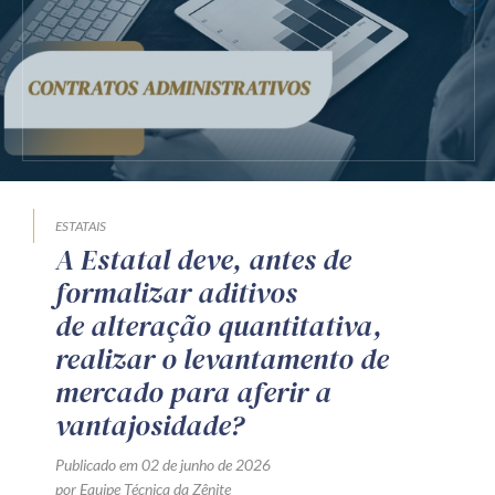
Receba por RSS
Av. Sete de Setembro, 4698
Batel
Curitiba
/
PR
CEP
80240-000
Telefone (41) 2109-8666
Whatsapp (41) 98881-6616
ESTATAIS
A Estatal deve, antes de
formalizar aditivos
de alteração quantitativa,
realizar o levantamento de
mercado para aferir a
vantajosidade?
Publicado em 02 de junho de 2026
por Equipe Técnica da Zênite