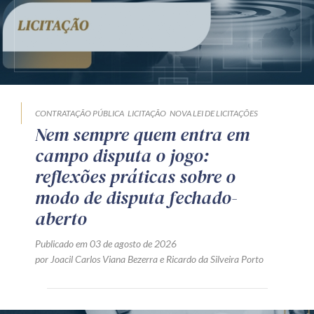
CONTRATAÇÃO PÚBLICA
LICITAÇÃO
NOVA LEI DE LICITAÇÕES
Nem sempre quem entra em
campo disputa o jogo:
reflexões práticas sobre o
modo de disputa fechado-
aberto
Publicado em 03 de agosto de 2026
por
Joacil Carlos Viana Bezerra
e
Ricardo da Silveira Porto