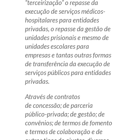
“terceirização” o repasse da
Receba por RSS
execução de serviços médicos-
hospitalares para entidades
privadas, o repasse da gestão de
Av. Sete de Setembro, 4698
unidades prisionais e mesmo de
Batel
Curitiba
/
PR
CEP
80240-000
unidades escolares para
empresas e tantas outras formas
Telefone (41) 2109-8666
de transferência da execução de
Whatsapp (41) 98881-6616
serviços públicos para entidades
privadas.
Através de contratos
de concessão; de parceria
público-privada; de gestão; de
convênios; de termos de fomento
e termos de colaboração e de