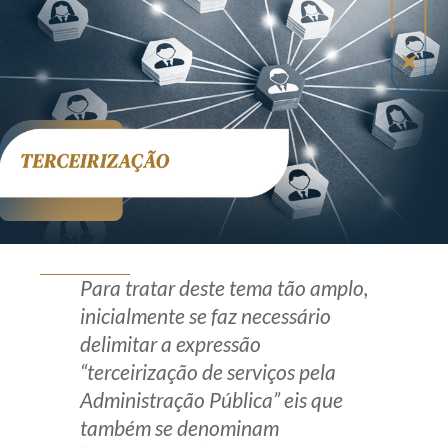
Produtos e serviços
Zênite Fácil IA
Zênite Play
Orientação por Escrito
Mentoria Zênite
Capacitação
Para tratar deste tema tão amplo,
Zênite Online
inicialmente se faz necessário
Eventos presenciais
delimitar a expressão
Zênite in Company
“terceirização de serviços pela
Diferenciais
Administração Pública” eis que
também se denominam