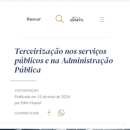
A Zênite
Terceirização nos serviços
públicos e na Administração
Como publicar conosco
Pública
Site da Zênite
Contato
Termos de uso
TERCEIRIZAÇÃO
Publicado em 15 de maio de 2026
Política de Privacidade
por Edite Hupsel
Guia de Direitos dos Titulares de Dados
COMPARTILHAR
Encarregado (contato)