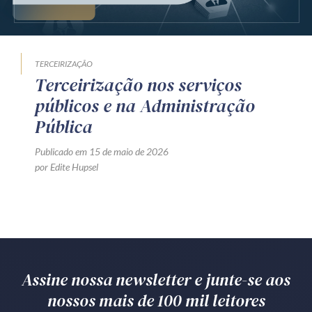
Produtos e serviços
Zênite Fácil IA
TERCEIRIZAÇÃO
Zênite Play
Terceirização nos serviços
Orientação por Escrito
públicos e na Administração
Mentoria Zênite
Pública
Publicado em 15 de maio de 2026
por Edite Hupsel
Capacitação
Zênite Online
Eventos presenciais
Zênite in Company
Diferenciais
Assine nossa newsletter e junte-se aos
nossos mais de 100 mil leitores