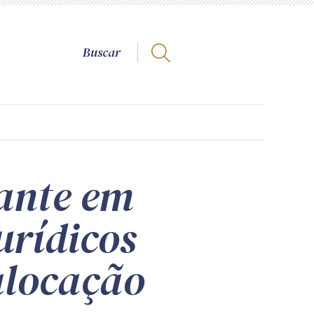
ante em
jurídicos
alocação