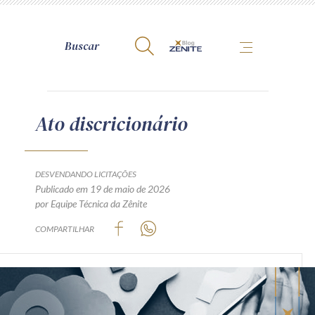
A Zênite
Ato discricionário
Como publicar conosco
Site da Zênite
DESVENDANDO LICITAÇÕES
Publicado em 19 de maio de 2026
Contato
por Equipe Técnica da Zênite
Termos de uso
COMPARTILHAR
Política de Privacidade
Guia de Direitos dos Titulares de Dados
Encarregado (contato)