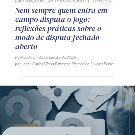
CONTRATAÇÃO PÚBLICA
LICITAÇÃO
NOVA LEI DE LICITAÇÕES
Nem sempre quem entra em
campo disputa o jogo:
reflexões práticas sobre o
modo de disputa fechado-
aberto
Publicado em 03 de agosto de 2026
por
Joacil Carlos Viana Bezerra
e
Ricardo da Silveira Porto