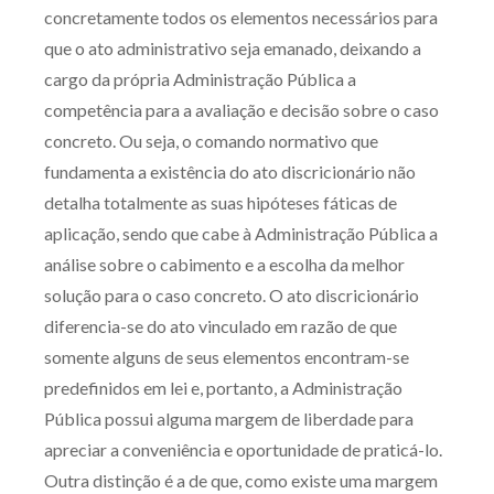
concretamente todos os elementos necessários para
Receba por RSS
que o ato administrativo seja emanado, deixando a
cargo da própria Administração Pública a
competência para a avaliação e decisão sobre o caso
Av. Sete de Setembro, 4698
concreto. Ou seja, o comando normativo que
Batel
Curitiba
/
PR
CEP
80240-000
fundamenta a existência do ato discricionário não
Telefone (41) 2109-8666
detalha totalmente as suas hipóteses fáticas de
Whatsapp (41) 98881-6616
aplicação, sendo que cabe à Administração Pública a
análise sobre o cabimento e a escolha da melhor
solução para o caso concreto. O ato discricionário
diferencia-se do ato vinculado em razão de que
somente alguns de seus elementos encontram-se
predefinidos em lei e, portanto, a Administração
Pública possui alguma margem de liberdade para
apreciar a conveniência e oportunidade de praticá-lo.
Outra distinção é a de que, como existe uma margem