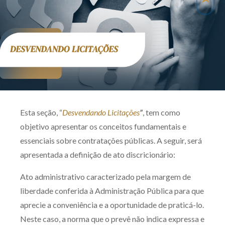
Produtos e serviços
Zênite Fácil IA
Zênite Play
Orientação por Escrito
Mentoria Zênite
Esta seção, “
Desvendando Licitações
”
, tem como
Capacitação
objetivo apresentar os conceitos fundamentais e
essenciais sobre contratações públicas. A seguir, será
Zênite Online
apresentada a definição de ato discricionário:
Eventos presenciais
Ato administrativo caracterizado pela margem de
Zênite in Company
liberdade conferida à Administração Pública para que
Diferenciais
aprecie a conveniência e a oportunidade de praticá-lo.
Neste caso, a norma que o prevê não indica expressa e