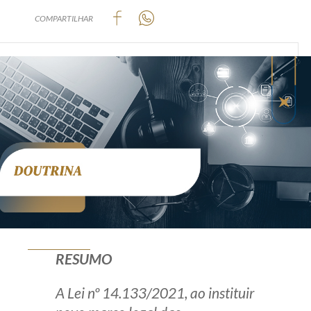
Produtos e serviços
COMPARTILHAR
Zênite Fácil IA
Zênite Play
Orientação por Escrito
Mentoria Zênite
Capacitação
Zênite Online
Eventos presenciais
Zênite in Company
RESUMO
Diferenciais
A Lei nº 14.133/2021, ao instituir