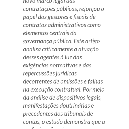
novo marco legal das
Receba por RSS
contratações públicas, reforçou o
papel dos gestores e fiscais de
contratos administrativos como
Av. Sete de Setembro, 4698
elementos centrais da
Batel
Curitiba
/
PR
CEP
80240-000
governança pública. Este artigo
analisa criticamente a atuação
Telefone (41) 2109-8666
desses agentes à luz das
Whatsapp (41) 98881-6616
exigências normativas e das
repercussões jurídicas
decorrentes de omissões e falhas
na execução contratual. Por meio
da análise de dispositivos legais,
manifestações doutrinárias e
precedentes dos tribunais de
contas, o estudo demonstra que a