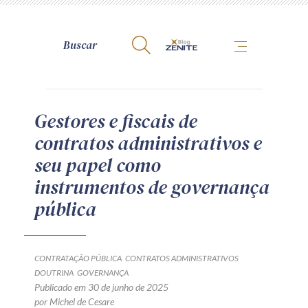
A Zênite
Gestores e fiscais de
contratos administrativos e
Como publicar conosco
seu papel como
Site da Zênite
instrumentos de governança
Contato
pública
Termos de uso
Política de Privacidade
Guia de Direitos dos Titulares de Dados
CONTRATAÇÃO PÚBLICA
CONTRATOS ADMINISTRATIVOS
Encarregado (contato)
DOUTRINA
GOVERNANÇA
Publicado em 30 de junho de 2025
por Michel de Cesare