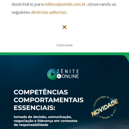
doutrinário para
editora@zenite.com.br
, observando as
seguintes
diretrizes editoriais
.
Publicidade