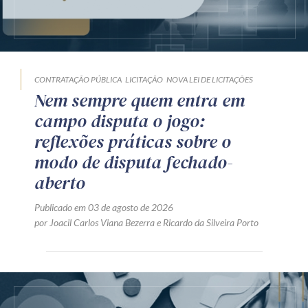
CONTRATAÇÃO PÚBLICA
LICITAÇÃO
NOVA LEI DE LICITAÇÕES
Nem sempre quem entra em
campo disputa o jogo:
reflexões práticas sobre o
modo de disputa fechado-
aberto
Publicado em 03 de agosto de 2026
por
Joacil Carlos Viana Bezerra
e
Ricardo da Silveira Porto