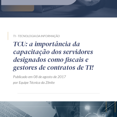
Produtos e serviços
Zênite Fácil IA
Zênite Play
Orientação por Escrito
TI - TECNOLOGIA DA INFORMAÇÃO
TCU: a importância da
Mentoria Zênite
capacitação dos servidores
designados como fiscais e
Capacitação
gestores de contratos de TI!
Publicado em 08 de agosto de 2017
Zênite Online
por Equipe Técnica da Zênite
Eventos presenciais
Zênite in Company
Diferenciais