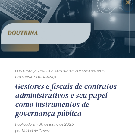
Receba por RSS
Av. Sete de Setembro, 4698
Batel
Curitiba
/
PR
CEP
80240-000
Telefone (41) 2109-8666
Whatsapp (41) 98881-6616
CONTRATAÇÃO PÚBLICA
CONTRATOS ADMINISTRATIVOS
DOUTRINA
GOVERNANÇA
Gestores e fiscais de contratos
administrativos e seu papel
como instrumentos de
governança pública
Publicado em 30 de junho de 2025
por Michel de Cesare