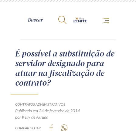
A Zênite
É possível a substituição de
servidor designado para
Como publicar conosco
atuar na fiscalização de
Site da Zênite
contrato?
Contato
Termos de uso
Política de Privacidade
CONTRATOS ADMINISTRATIVOS
Guia de Direitos dos Titulares de Dados
Publicado em 24 de fevereiro de 2014
por Kelly de Arruda
Encarregado (contato)
COMPARTILHAR