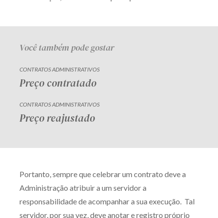
Receba por RSS
Você também pode gostar
Av. Sete de Setembro, 4698
Batel
Curitiba
/
PR
CEP
80240-000
CONTRATOS ADMINISTRATIVOS
Preço contratado
Telefone (41) 2109-8666
Whatsapp (41) 98881-6616
CONTRATOS ADMINISTRATIVOS
Preço reajustado
Portanto, sempre que celebrar um contrato deve a
Administração atribuir a um servidor a
responsabilidade de acompanhar a sua execução. Tal
servidor, por sua vez, deve anotar e registro próprio