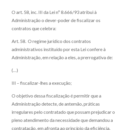
Produtos e serviços
O art. 58, inc. III da Lei nº 8.666/93 atribui à
Administração o dever-poder de fiscalizar os
Zênite Fácil IA
contratos que celebra:
Zênite Play
Orientação por Escrito
Art. 58. O regime jurídico dos contratos
Mentoria Zênite
administrativos instituído por esta Lei confere à
Administração, em relação a eles, a prerrogativa de:
(…)
Capacitação
III – fiscalizar-lhes a execução;
Zênite Online
Eventos presenciais
O objetivo dessa fiscalização é permitir que a
Zênite in Company
Administração detecte, de antemão, práticas
irregulares pelo contratado que possam prejudicar o
Diferenciais
pleno atendimento da necessidade que demandou a
contratação, em afronta ao princípio da eficiência.