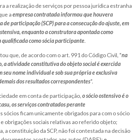
a a realização de serviços por pessoa jurídica estranha
que a
empresa contratada informou que houvera
 de participação (SCP) para a consecução do ajuste, em
ostensiva, enquanto a construtora apontada como
 qualificada como sócia participante
.
tou que, de acordo com o art. 991 do Código Civil, “
na
 a atividade constitutiva do objeto social é exercida
m seu nome individual e sob sua própria e exclusiva
 demais dos resultados correspondentes
”.
ciedade em conta de participação,
o sócio ostensivo é o
 casu
, os serviços contratados perante
 sócios ficam unicamente obrigados para com o sócio
e obrigações sociais relativas ao referido objeto;
a, a constituição da SCP, não foi contestada na decisão
s documentos acostados aos autos (DARF); e