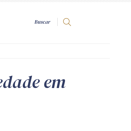
iedade em
a