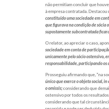
não permitiam concluir que houver
à empresa contratada. Destacou 
constituído uma sociedade em conta
que figurava na condição de sócia 
supostamente subcontratada ficara
O relator, ao apreciar o caso, apon
sociedade em conta de participação,
unicamente pelo sócio ostensivo, e
responsabilidade, participando os
Prosseguiu afirmando que, “na so
único que exerce o objeto social,
in
o
omissis
;
considerando que demais
ostensivo por todos os resultados 
considerando que tal circunstânci
recorrida e pode ser deduzida do