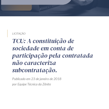
Produtos e serviços
Zênite Fácil IA
Zênite Play
Orientação por Escrito
LICITAÇÃO
TCU: A constituição de
Mentoria Zênite
sociedade em conta de
participação pela contratada
Capacitação
não caracteriza
subcontratação.
Zênite Online
Publicado em 23 de janeiro de 2018
Eventos presenciais
por Equipe Técnica da Zênite
Zênite in Company
Diferenciais