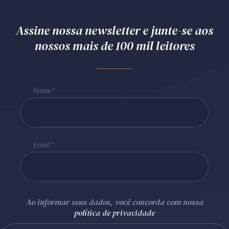
Receba por RSS
Assine nossa newsletter e junte-se aos
nossos mais de 100 mil leitores
Av. Sete de Setembro, 4698
Batel
Curitiba
/
PR
CEP
80240-000
Telefone (41) 2109-8666
Nome
Whatsapp (41) 98881-6616
Email
Ao informar seus dados, você concorda com nossa
política de privacidade