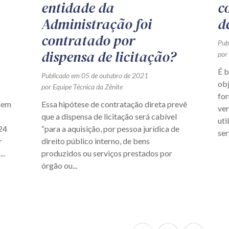
entidade da
c
Administração foi
d
contratado por
Pub
dispensa de licitação?
por
É 
Publicado em 05 de outubro de 2021
obj
por Equipe Técnica da Zênite
for
 em
Essa hipótese de contratação direta prevê
ver
que a dispensa de licitação será cabível
uti
 24
“para a aquisição, por pessoa jurídica de
ser
r
direito público interno, de bens
..
produzidos ou serviços prestados por
órgão ou...