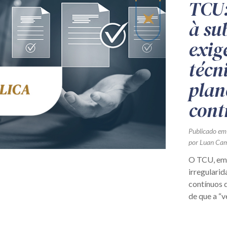
TCU:
à su
exig
técn
plan
cont
Publicado em
por Luan Ca
O TCU, em 
irregularid
contínuos d
de que a “v