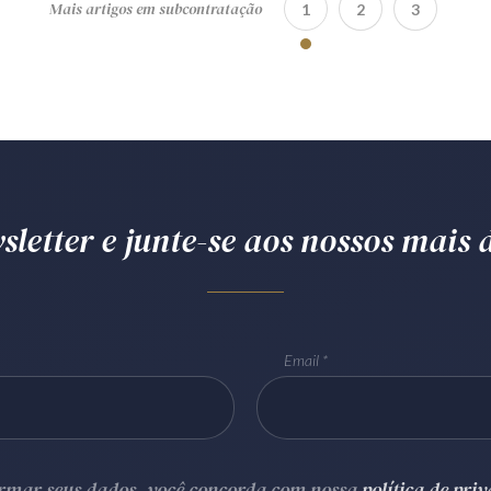
Mais artigos em subcontratação
1
2
3
letter e junte-se aos nossos mais d
Email
ormar seus dados, você concorda com nossa
política de pri