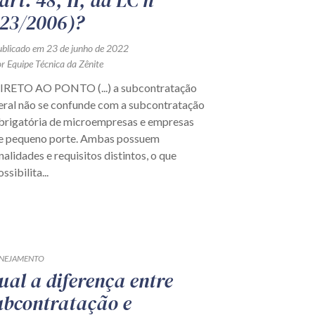
art. 48, II, da LC nº
123/2006)?
ublicado em 23 de junho de 2022
r Equipe Técnica da Zênite
IRETO AO PONTO (...) a subcontratação
eral não se confunde com a subcontratação
brigatória de microempresas e empresas
e pequeno porte. Ambas possuem
inalidades e requisitos distintos, o que
ossibilita...
NEJAMENTO
ual a diferença entre
ubcontratação e