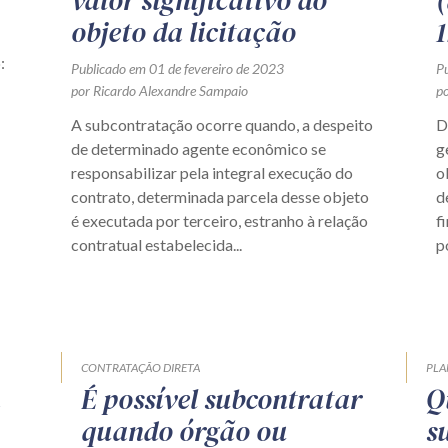
valor significativo do
(
objeto da licitação
:
Publicado em 01 de fevereiro de 2023
P
por Ricardo Alexandre Sampaio
po
A subcontratação ocorre quando, a despeito
D
de determinado agente econômico se
g
responsabilizar pela integral execução do
o
contrato, determinada parcela desse objeto
d
é executada por terceiro, estranho à relação
f
contratual estabelecida...
p
CONTRATAÇÃO DIRETA
PLA
a
É possível subcontratar
Q
quando órgão ou
s