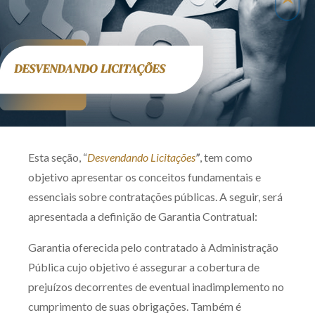
Produtos e serviços
Zênite Fácil IA
Zênite Play
Orientação por Escrito
Mentoria Zênite
Esta seção, “
Desvendando Licitações
”
, tem como
Capacitação
objetivo apresentar os conceitos fundamentais e
essenciais sobre contratações públicas. A seguir, será
Zênite Online
apresentada a definição de Garantia Contratual:
Eventos presenciais
Garantia oferecida pelo contratado à Administração
Zênite in Company
Pública cujo objetivo é assegurar a cobertura de
Diferenciais
prejuízos decorrentes de eventual inadimplemento no
cumprimento de suas obrigações. Também é