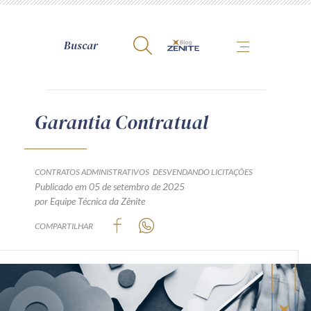
A Zênite
Garantia Contratual
Como publicar conosco
Site da Zênite
CONTRATOS ADMINISTRATIVOS
DESVENDANDO LICITAÇÕES
Publicado em 05 de setembro de 2025
Contato
por Equipe Técnica da Zênite
Termos de uso
COMPARTILHAR
Política de Privacidade
Guia de Direitos dos Titulares de Dados
Encarregado (contato)