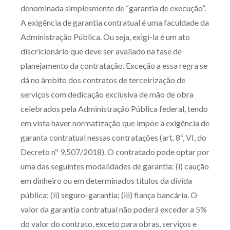
denominada simplesmente de “garantia de execução”.
Receba por RSS
A exigência de garantia contratual é uma faculdade da
Administração Pública. Ou seja, exigi-la é um ato
discricionário que deve ser avaliado na fase de
Av. Sete de Setembro, 4698
planejamento da contratação. Exceção a essa regra se
Batel
Curitiba
/
PR
CEP
80240-000
dá no âmbito dos contratos de terceirização de
Telefone (41) 2109-8666
serviços com dedicação exclusiva de mão de obra
Whatsapp (41) 98881-6616
celebrados pela Administração Pública federal, tendo
em vista haver normatização que impõe a exigência de
garanta contratual nessas contratações (art. 8º, VI, do
Decreto nº 9.507/2018). O contratado pode optar por
uma das seguintes modalidades de garantia: (i) caução
em dinheiro ou em determinados títulos da dívida
pública; (ii) seguro-garantia; (iii) fiança bancária. O
valor da garantia contratual não poderá exceder a 5%
do valor do contrato, exceto para obras, serviços e