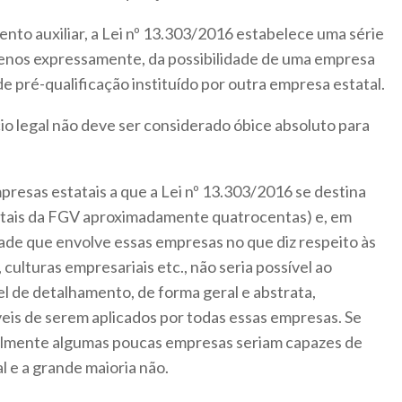
nto auxiliar, a Lei nº 13.303/2016 estabelece uma série
menos expressamente, da possibilidade de uma empresa
e pré-qualificação instituído por outra empresa estatal.
cio legal não deve ser considerado óbice absoluto para
resas estatais a que a Lei nº 13.303/2016 se destina
atais da FGV aproximadamente quatrocentas) e, em
ade que envolve essas empresas no que diz respeito às
 culturas empresariais etc., não seria possível ao
el de detalhamento, de forma geral e abstrata,
is de serem aplicados por todas essas empresas. Se
velmente algumas poucas empresas seriam capazes de
al e a grande maioria não.