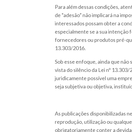
Para além dessas condições, aten
de “adesão” não implicará na impo
interessados possam obter a condi
especialmente se a sua intenção fo
fornecedores ou produtos pré-quali
13.303/2016.
Sob esse enfoque, ainda que não 
vista do silêncio da Lei nº 13.30
juridicamente possível uma empres
seja subjetiva ou objetiva, instituí
As publicações disponibilizadas ne
reprodução, utilização ou qualq
obrigatoriamente conter a devida 