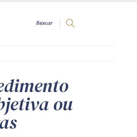
cedimento
bjetiva ou
ras