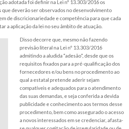
ção adotada foi definir na Lei nº 13.303/2016 os
mites que deverão ser observados no desenvolvimento
gem de discricionariedade e competência para que cada
r a aplicação da lei no seu âmbito de atuação.
Disso decorre que, mesmo não fazendo
previsão literal na Lei nº 13.303/2016
admitindo a aludida “adesão”, desde que os
requisitos fixados para a pré-qualificação dos
fornecedores e/ou bens no procedimento ao
qual a estatal pretende aderir sejam
compatíveis e adequados para o atendimento
das suas demandas, e seja conferida a devida
publicidade e conhecimento aos termos desse
procedimento, bem como assegurado o acesso
a novos interessados em se credenciar, afasta-
se qualquer cogitação de irregularidade ou de