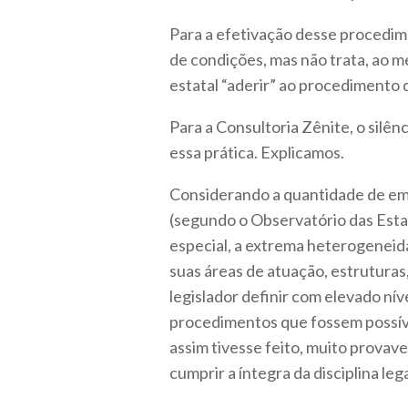
Para a efetivação desse procedime
de condições, mas não trata, ao 
estatal “aderir” ao procedimento d
Para a Consultoria Zênite, o silên
essa prática. Explicamos.
Considerando a quantidade de emp
(segundo o Observatório das Est
especial, a extrema heterogeneid
suas áreas de atuação, estruturas,
legislador definir com elevado nív
procedimentos que fossem possíve
assim tivesse feito, muito prova
cumprir a íntegra da disciplina leg