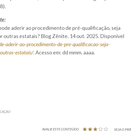
8).
te:
ode aderir ao procedimento de pré-qualificação, seja
or outras estatais? Blog Zênite. 14 out. 2025. Disponível
pode-aderir-ao-procedimento-de-pre-qualificacao-seja-
-outras-estatais/
. Acesso em: dd mmm. aaaa.
ICAÇÃO
AVALIE ESTE CONTEÚDO
SEJA O PRI