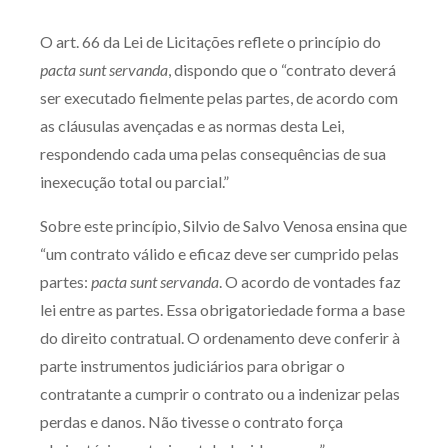
Produtos e serviços
O art. 66 da Lei de Licitações reflete o princípio do
pacta sunt servanda
, dispondo que o “contrato deverá
Zênite Fácil IA
ser executado fielmente pelas partes, de acordo com
Zênite Play
as cláusulas avençadas e as normas desta Lei,
Orientação por Escrito
respondendo cada uma pelas consequências de sua
Mentoria Zênite
inexecução total ou parcial.”
Sobre este princípio, Silvio de Salvo Venosa ensina que
Capacitação
“um contrato válido e eficaz deve ser cumprido pelas
partes:
pacta sunt servanda
. O acordo de vontades faz
Zênite Online
lei entre as partes. Essa obrigatoriedade forma a base
Eventos presenciais
do direito contratual. O ordenamento deve conferir à
Zênite in Company
parte instrumentos judiciários para obrigar o
Diferenciais
contratante a cumprir o contrato ou a indenizar pelas
perdas e danos. Não tivesse o contrato força