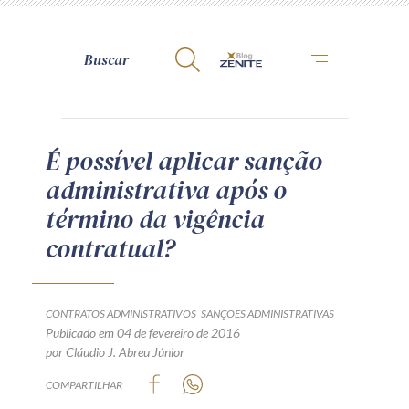
A Zênite
É possível aplicar sanção
administrativa após o
Como publicar conosco
término da vigência
Site da Zênite
contratual?
Contato
Termos de uso
Política de Privacidade
CONTRATOS ADMINISTRATIVOS
SANÇÕES ADMINISTRATIVAS
Guia de Direitos dos Titulares de Dados
Publicado em 04 de fevereiro de 2016
por Cláudio J. Abreu Júnior
Encarregado (contato)
COMPARTILHAR