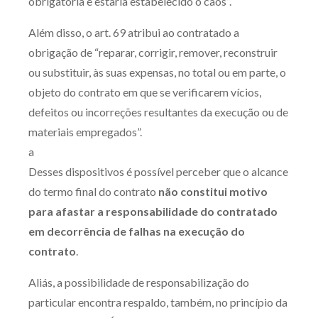
obrigatória e estaria estabelecido o caos”.
Receba por RSS
Além disso, o art. 69 atribui ao contratado a
obrigação de “reparar, corrigir, remover, reconstruir
ou substituir, às suas expensas, no total ou em parte, o
Av. Sete de Setembro, 4698
objeto do contrato em que se verificarem vícios,
Batel
Curitiba
/
PR
CEP
80240-000
defeitos ou incorreções resultantes da execução ou de
Telefone (41) 2109-8666
materiais empregados”.
Whatsapp (41) 98881-6616
a
Desses dispositivos é possível perceber que o alcance
do termo final do contrato
não constitui motivo
para afastar a responsabilidade do contratado
em decorrência de falhas na execução do
contrato
.
Aliás, a possibilidade de responsabilização do
particular encontra respaldo, também, no princípio da