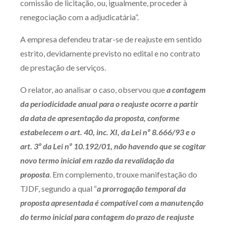
comissão de licitação, ou, igualmente, proceder à
Receba por RSS
renegociação com a adjudicatária”.
A empresa defendeu tratar-se de reajuste em sentido
estrito, devidamente previsto no edital e no contrato
Av. Sete de Setembro, 4698
de prestação de serviços.
Batel
Curitiba
/
PR
CEP
80240-000
Telefone (41) 2109-8666
O relator, ao analisar o caso, observou que
a contagem
Whatsapp (41) 98881-6616
da periodicidade anual para o reajuste ocorre a partir
da data de apresentação da proposta, conforme
estabelecem o art. 40, inc. XI, da Lei nº 8.666/93 e o
art. 3º da Lei nº 10.192/01, não havendo que se cogitar
novo termo inicial em razão da revalidação da
proposta
. Em complemento, trouxe manifestação do
TJDF, segundo a qual “
a prorrogação temporal da
proposta apresentada é compatível com a manutenção
do termo inicial para contagem do prazo de reajuste