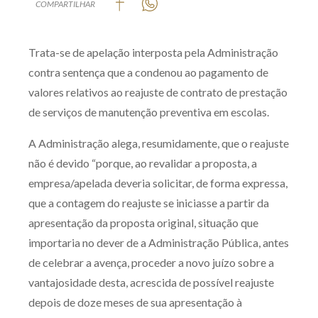
COMPARTILHAR
Produtos e serviços
Trata-se de apelação interposta pela Administração
Zênite Fácil IA
contra sentença que a condenou ao pagamento de
Zênite Play
valores relativos ao reajuste de contrato de prestação
Orientação por Escrito
de serviços de manutenção preventiva em escolas.
Mentoria Zênite
A Administração alega, resumidamente, que o reajuste
não é devido “porque, ao revalidar a proposta, a
Capacitação
empresa/apelada deveria solicitar, de forma expressa,
que a contagem do reajuste se iniciasse a partir da
Zênite Online
apresentação da proposta original, situação que
Eventos presenciais
importaria no dever de a Administração Pública, antes
Zênite in Company
de celebrar a avença, proceder a novo juízo sobre a
Diferenciais
vantajosidade desta, acrescida de possível reajuste
depois de doze meses de sua apresentação à