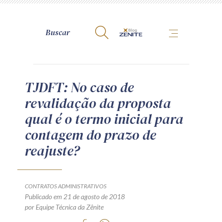
A Zênite
TJDFT: No caso de
revalidação da proposta
Como publicar conosco
qual é o termo inicial para
Site da Zênite
contagem do prazo de
Contato
reajuste?
Termos de uso
Política de Privacidade
Guia de Direitos dos Titulares de Dados
CONTRATOS ADMINISTRATIVOS
Encarregado (contato)
Publicado em 21 de agosto de 2018
por Equipe Técnica da Zênite