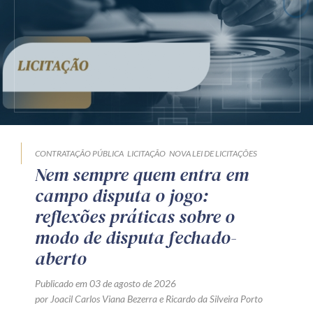
CONTRATAÇÃO PÚBLICA
LICITAÇÃO
NOVA LEI DE LICITAÇÕES
Nem sempre quem entra em
campo disputa o jogo:
reflexões práticas sobre o
modo de disputa fechado-
aberto
Publicado em 03 de agosto de 2026
por
Joacil Carlos Viana Bezerra
e
Ricardo da Silveira Porto