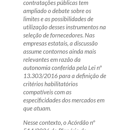
contratações públicas tem
Receba por RSS
ampliado o debate sobre os
limites e as possibilidades de
utilização desses instrumentos na
Av. Sete de Setembro, 4698
seleção de fornecedores. Nas
Batel
Curitiba
/
PR
CEP
80240-000
empresas estatais, a discussão
assume contornos ainda mais
Telefone (41) 2109-8666
relevantes em razão da
Whatsapp (41) 98881-6616
autonomia conferida pela Lei nº
13.303/2016 para a definição de
critérios habilitatórios
compatíveis com as
especificidades dos mercados em
que atuam.
Nesse contexto, o Acórdão nº