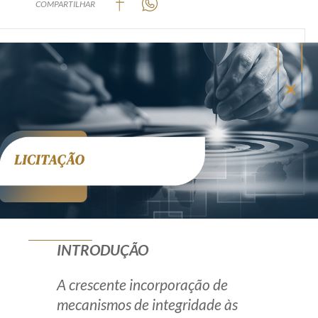
COMPARTILHAR
Produtos e serviços
Zênite Fácil IA
Zênite Play
Orientação por Escrito
Mentoria Zênite
Capacitação
Zênite Online
Eventos presenciais
INTRODUÇÃO
Zênite in Company
Diferenciais
A crescente incorporação de
mecanismos de integridade às