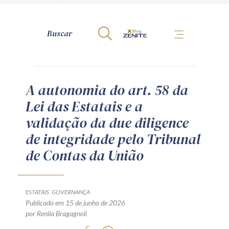
A Zênite
A autonomia do art. 58 da
Lei das Estatais e a
Como publicar conosco
validação da due diligence
Site da Zênite
de integridade pelo Tribunal
Contato
de Contas da União
Termos de uso
Política de Privacidade
Guia de Direitos dos Titulares de Dados
ESTATAIS
GOVERNANÇA
Encarregado (contato)
Publicado em 15 de junho de 2026
por Renila Bragagnoli