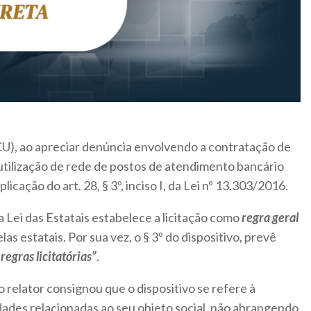
CU), ao apreciar denúncia envolvendo a contratação de
utilização de rede de postos de atendimento bancário
plicação do art. 28, § 3º, inciso I, da Lei nº 13.303/2016.
a Lei das Estatais estabelece a licitação como
regra geral
as estatais. Por sua vez, o § 3º do dispositivo, prevê
egras licitatórias”
.
 o relator consignou que o dispositivo se refere à
idades relacionadas ao seu objeto social, não abrangendo