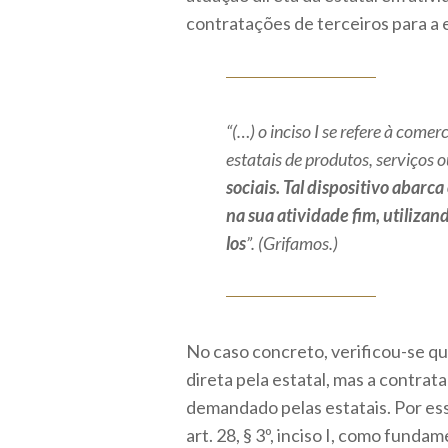
contratações de terceiros para a 
“(…) o inciso I se refere à com
estatais de produtos, serviços
sociais. Tal dispositivo abarc
na sua atividade fim, utiliza
los
”. (Grifamos.)
No caso concreto, verificou-se q
direta pela estatal, mas a contra
demandado pelas estatais. Por essa
art. 28, § 3º, inciso I, como funda