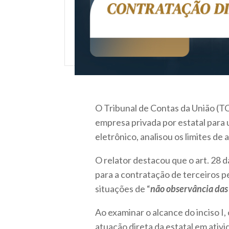
O Tribunal de Contas da União (T
empresa privada por estatal para 
eletrônico, analisou os limites de a
O relator destacou que o art. 28 d
para a contratação de terceiros pel
situações de “
não observância das r
Ao examinar o alcance do inciso I,
atuação direta da estatal em ativ