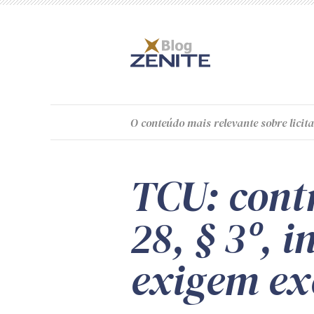
O
conteúdo
mais relevante sobre licita
TCU: cont
28, § 3º, i
exigem exe