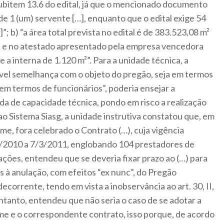
subitem 13.6 do edital, já que o mencionado documento
e 1 (um) servente […], enquanto que o edital exige 54
; b) “a área total prevista no edital é de 383.523,08 m²
a), e no atestado apresentado pela empresa vencedora
e a interna de 1.120 m²”. Para a unidade técnica, a
vel semelhança com o objeto do pregão, seja em termos
 em termos de funcionários”, poderia ensejar a
a de capacidade técnica, pondo em risco a realização
o Sistema Siasg, a unidade instrutiva constatou que, em
e, fora celebrado o Contrato (…), cuja vigência
3/2010 a 7/3/2011, englobando 104 prestadores de
ações, entendeu que se deveria fixar prazo ao (…) para
s à anulação, com efeitos “ex nunc”, do Pregão
decorrente, tendo em vista a inobservância ao art. 30, II,
 entanto, entendeu que não seria o caso de se adotar a
ame e o correspondente contrato, isso porque, de acordo