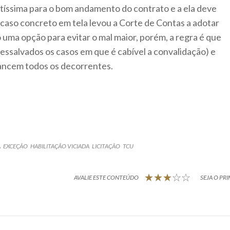
antíssima para o bom andamento do contrato e a ela deve
 caso concreto em tela levou a Corte de Contas a adotar
 uma opção para evitar o mal maior, porém, a regra é que
ressalvados os casos em que é cabível a convalidação) e
cancem todos os decorrentes.
A
EXCEÇÃO
HABILITAÇÃO VICIADA
LICITAÇÃO
TCU
AVALIE ESTE CONTEÚDO
SEJA O PRI