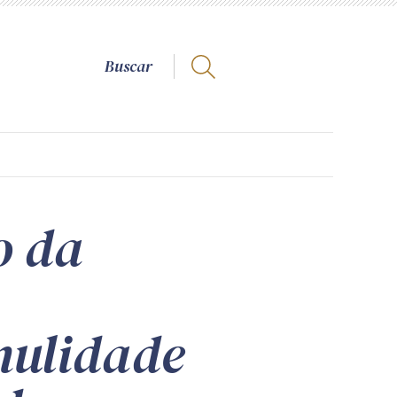
o da
nulidade