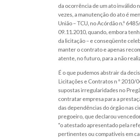
da ocorrência de um ato inválido 
vezes, a manutenção do ato é meno
União – TCU, no Acórdão n.º 6485
09.11.2010, quando, embora tenh
da licitação – e conseqüente cele
manter o contrato e apenas recom
atente, no futuro, para a não real
É o que pudemos abstrair da decis
Licitações e Contratos n º 2010
supostas irregularidades no Pregão
contratar empresa para a prestaçã
das dependências do órgão nas ci
pregoeiro, que declarou vencedora
“o atestado apresentado pela ref
pertinentes ou compatíveis em car