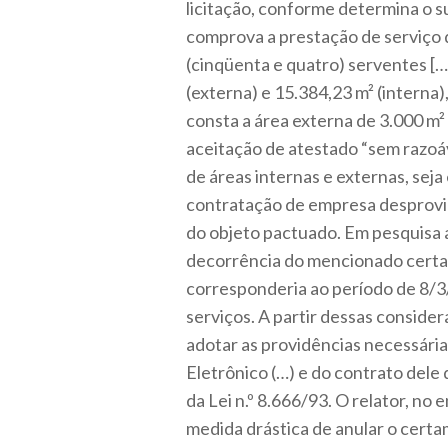
licitação, conforme determina o 
comprova a prestação de serviço d
(cinqüenta e quatro) serventes […]”
(externa) e 15.384,23 m² (intern
consta a área externa de 3.000 m² 
aceitação de atestado “sem razoá
de áreas internas e externas, seja
contratação de empresa desprovid
do objeto pactuado. Em pesquisa a
decorrência do mencionado certam
corresponderia ao período de 8/
serviços. A partir dessas consider
adotar as providências necessária
Eletrônico (…) e do contrato dele 
da Lei n.º 8.666/93. O relator, no
medida drástica de anular o cert