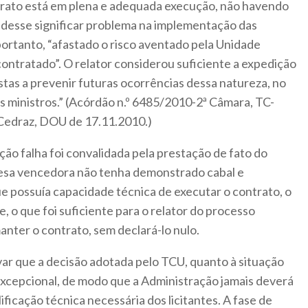
trato está em plena e adequada execução, não havendo
udesse significar problema na implementação das
ortanto, “afastado o risco aventado pela Unidade
ontratado”. O relator considerou suficiente a expedição
tas a prevenir futuras ocorrências dessa natureza, no
 ministros.” (Acórdão n.º 6485/2010-2ª Câmara, TC-
 Cedraz, DOU de 17.11.2010.)
ação falha foi convalidada pela prestação de fato do
resa vencedora não tenha demonstrado cabal e
ue possuía capacidade técnica de executar o contrato, o
 o que foi suficiente para o relator do processo
anter o contrato, sem declará-lo nulo.
ar que a decisão adotada pelo TCU, quanto à situação
xcepcional, de modo que a Administração jamais deverá
lificação técnica necessária dos licitantes. A fase de