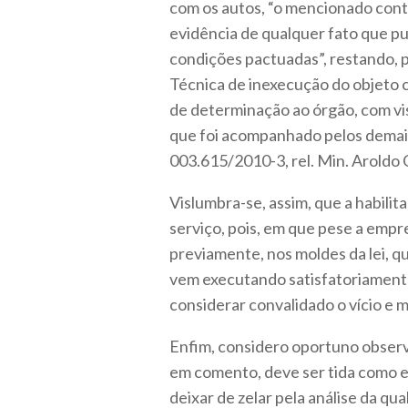
com os autos, “o mencionado con
evidência de qualquer fato que p
condições pactuadas”, restando, p
Técnica de inexecução do objeto c
de determinação ao órgão, com vis
que foi acompanhado pelos demais
003.615/2010-3, rel. Min. Aroldo
Vislumbra-se, assim, que a habilit
serviço, pois, em que pese a emp
previamente, nos moldes da lei, q
vem executando satisfatoriamente,
considerar convalidado o vício e m
Enfim, considero oportuno observ
em comento, deve ser tida como e
deixar de zelar pela análise da qua