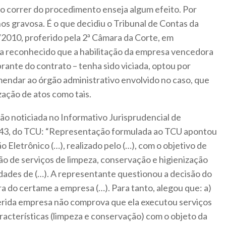
no correr do procedimento enseja algum efeito. Por
s gravosa. É o que decidiu o Tribunal de Contas da
/2010, proferido pela 2ª Câmara da Corte, em
a reconhecido que a habilitação da empresa vencedora
brante do contrato – tenha sido viciada, optou por
endar ao órgão administrativo envolvido no caso, que
ização de atos como tais.
ão noticiada no Informativo Jurisprudencial de
/043, do TCU: “Representação formulada ao TCU apontou
 Eletrônico (…), realizado pelo (…), com o objetivo de
o de serviços de limpeza, conservação e higienização
dades de (…). A representante questionou a decisão do
 do certame a empresa (…). Para tanto, alegou que: a)
erida empresa não comprova que ela executou serviços
acterísticas (limpeza e conservação) com o objeto da