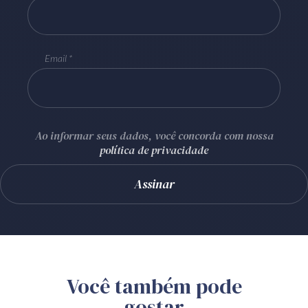
Email
Ao informar seus dados, você concorda com nossa
política de privacidade
Você também pode
gostar