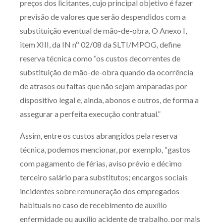
preços dos licitantes, cujo principal objetivo é fazer
Produtos e serviços
previsão de valores que serão despendidos com a
substituição eventual de mão-de-obra. O Anexo I,
Zênite Fácil IA
item XIII, da IN nº 02/08 da SLTI/MPOG, define
Zênite Play
reserva técnica como “os custos decorrentes de
Orientação por Escrito
substituição de mão-de-obra quando da ocorrência
Mentoria Zênite
de atrasos ou faltas que não sejam amparadas por
dispositivo legal e, ainda, abonos e outros, de forma a
assegurar a perfeita execução contratual.”
Capacitação
Assim, entre os custos abrangidos pela reserva
Zênite Online
técnica, podemos mencionar, por exemplo, “gastos
Eventos presenciais
com pagamento de férias, aviso prévio e décimo
Zênite in Company
terceiro salário para substitutos; encargos sociais
incidentes sobre remuneração dos empregados
Diferenciais
habituais no caso de recebimento de auxílio
enfermidade ou auxílio acidente de trabalho, por mais