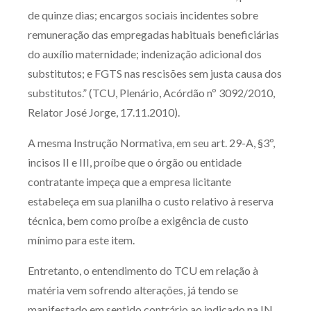
de quinze dias; encargos sociais incidentes sobre
Receba por RSS
remuneração das empregadas habituais beneficiárias
do auxílio maternidade; indenização adicional dos
substitutos; e FGTS nas rescisões sem justa causa dos
Av. Sete de Setembro, 4698
substitutos.” (TCU, Plenário, Acórdão nº 3092/2010,
Batel
Curitiba
/
PR
CEP
80240-000
Relator José Jorge, 17.11.2010).
Telefone (41) 2109-8666
Whatsapp (41) 98881-6616
A mesma Instrução Normativa, em seu art. 29-A, §3º,
incisos II e III, proíbe que o órgão ou entidade
contratante impeça que a empresa licitante
estabeleça em sua planilha o custo relativo à reserva
técnica, bem como proíbe a exigência de custo
mínimo para este item.
Entretanto, o entendimento do TCU em relação à
matéria vem sofrendo alterações, já tendo se
manifestado em sentido contrário ao indicado na IN