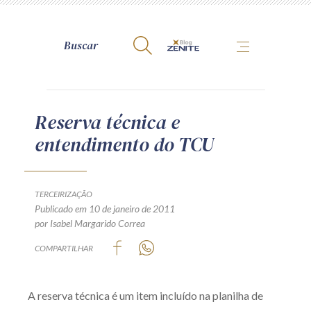
A Zênite
Reserva técnica e
entendimento do TCU
Como publicar conosco
Site da Zênite
Contato
TERCEIRIZAÇÃO
Publicado em 10 de janeiro de 2011
Termos de uso
por Isabel Margarido Correa
Política de Privacidade
COMPARTILHAR
Guia de Direitos dos Titulares de Dados
Encarregado (contato)
A reserva técnica é um item incluído na planilha de