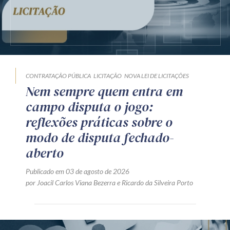
CONTRATAÇÃO PÚBLICA
LICITAÇÃO
NOVA LEI DE LICITAÇÕES
Nem sempre quem entra em
campo disputa o jogo:
reflexões práticas sobre o
modo de disputa fechado-
aberto
Publicado em 03 de agosto de 2026
por
Joacil Carlos Viana Bezerra
e
Ricardo da Silveira Porto