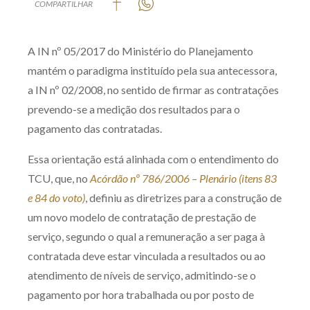
COMPARTILHAR
Produtos e serviços
A IN nº 05/2017 do Ministério do Planejamento
Zênite Fácil IA
mantém o paradigma instituído pela sua antecessora,
Zênite Play
a IN nº 02/2008, no sentido de firmar as contratações
Orientação por Escrito
prevendo-se a medição dos resultados para o
Mentoria Zênite
pagamento das contratadas.
Essa orientação está alinhada com o entendimento do
Capacitação
TCU, que, no
Acórdão nº 786/2006 – Plenário (itens 83
e 84 do voto)
, definiu as diretrizes para a construção de
Zênite Online
um novo modelo de contratação de prestação de
Eventos presenciais
serviço, segundo o qual a remuneração a ser paga à
Zênite in Company
contratada deve estar vinculada a resultados ou ao
Diferenciais
atendimento de níveis de serviço, admitindo-se o
pagamento por hora trabalhada ou por posto de