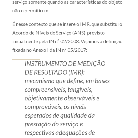
serviço somente quando as características do objeto
Receba por RSS
não o permitirem.
É nesse contexto que se insere o IMR, que substitui o
Acordo de Níveis de Serviço (ANS), previsto
Av. Sete de Setembro, 4698
inicialmente pela IN nº 02/2008. Vejamos a definição
Batel
Curitiba
/
PR
CEP
80240-000
fixada no Anexo I da IN nº 05/2017:
Telefone (41) 2109-8666
INSTRUMENTO DE MEDIÇÃO
Whatsapp (41) 98881-6616
DE RESULTADO (IMR):
mecanismo que define, em bases
compreensíveis, tangíveis,
objetivamente observáveis e
comprováveis, os níveis
esperados de qualidade da
prestação do serviço e
respectivas adequações de