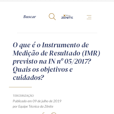
A Zênite
O que é o Instrumento de
Medição de Resultado (IMR)
Como publicar conosco
previsto na IN nº 05/2017?
Site da Zênite
Quais os objetivos e
Contato
cuidados?
Termos de uso
Política de Privacidade
Guia de Direitos dos Titulares de Dados
TERCEIRIZAÇÃO
Encarregado (contato)
Publicado em 09 de julho de 2019
por Equipe Técnica da Zênite