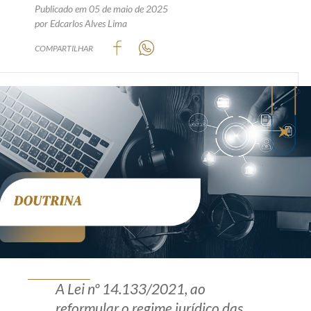
Publicado em 05 de maio de 2025
Produtos e serviços
por Edcarlos Alves Lima
COMPARTILHAR
Zênite Fácil IA
Zênite Play
Orientação por Escrito
Mentoria Zênite
Capacitação
Zênite Online
Eventos presenciais
Zênite in Company
Diferenciais
A Lei nº 14.133/2021, ao
reformular o regime jurídico das