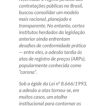
contratações públicas no Brasil,
Receba por RSS
buscou consolidar um modelo
mais racional, planejado e
transparente. No entanto, certos
Av. Sete de Setembro, 4698
institutos herdados da legislação
Batel
Curitiba
/
PR
CEP
80240-000
anterior ainda enfrentam
Telefone (41) 2109-8666
desafios de conformidade prática
Whatsapp (41) 98881-6616
— entre eles, a adesão tardia às
atas de registro de preços (ARPs),
popularmente conhecida como
“carona”.
Sob a égide da Lei nº 8.666/1993,
a adesão a atas tornou-se, em
muitos casos, um atalho
institucional para contornar os