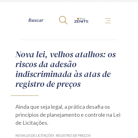
A Zênite
Nova lei, velhos atalhos: os
riscos da adesão
Como publicar conosco
indiscriminada às atas de
Site da Zênite
registro de preços
Contato
Termos de uso
Política de Privacidade
Ainda que seja legal, a prática desafia os
Guia de Direitos dos Titulares de Dados
princípios de planejamento e controle na Lei
Encarregado (contato)
de Licitações.
NOVA LEI DE LICITAÇÕES
REGISTRO DE PREÇOS