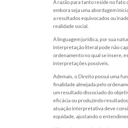
A razão para tanto reside no fato d
embora seja uma abordagem inicial
a resultados equivocados ou inad
realidade social.
A linguagem jurídica, por sua natu
interpretação literal pode não ca
ordenamento no qual se insere, e
interpretações possíveis.
Ademais, o Direito possui uma fun
finalidade almejada pelo ordename
um resultado dissociado do objet
eficácia ou produzindo resultados 
atuação interpretativa deve consi
equidade, ajustando o entendiment