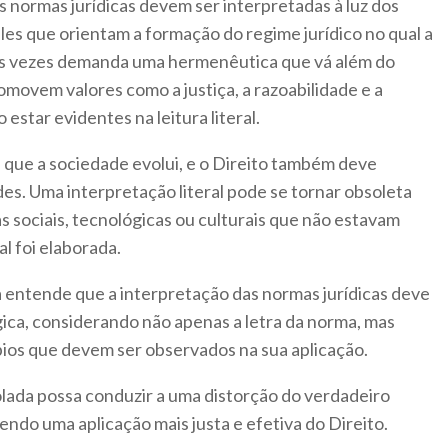
s normas jurídicas devem ser interpretadas à luz dos
eles que orientam a formação do regime jurídico no qual a
das vezes demanda uma hermenêutica que vá além do
promovem valores como a justiça, a razoabilidade e a
star evidentes na leitura literal.
 que a sociedade evolui, e o Direito também deve
ades. Uma interpretação literal pode se tornar obsoleta
 sociais, tecnológicas ou culturais que não estavam
l foi elaborada.
a entende que a interpretação das normas jurídicas deve
ógica, considerando não apenas a letra da norma, mas
pios que devem ser observados na sua aplicação.
solada possa conduzir a uma distorção do verdadeiro
endo uma aplicação mais justa e efetiva do Direito.