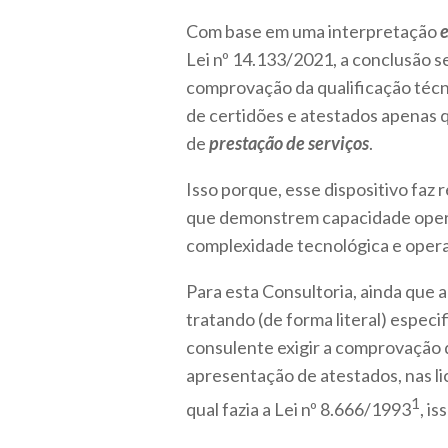
Com base em uma interpretação
e
Lei nº 14.133/2021, a conclusão se
comprovação da qualificação técn
de certidões e atestados apenas q
de
prestação de serviços
.
Isso porque, esse dispositivo faz 
que demonstrem capacidade oper
complexidade tecnológica e operac
Para esta Consultoria, ainda que 
tratando (de forma literal) espec
consulente exigir a comprovação d
apresentação de atestados, nas l
1
qual fazia a Lei nº 8.666/1993
, i