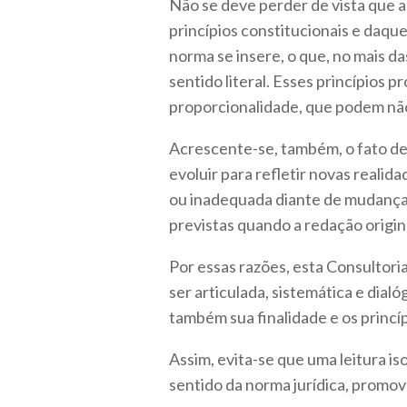
Não se deve perder de vista que a
princípios constitucionais e daqu
norma se insere, o que, no mais 
sentido literal. Esses princípios 
proporcionalidade, que podem não e
Acrescente-se, também, o fato de
evoluir para refletir novas realid
ou inadequada diante de mudanças
previstas quando a redação origina
Por essas razões, esta Consultori
ser articulada, sistemática e dial
também sua finalidade e os princí
Assim, evita-se que uma leitura i
sentido da norma jurídica, promov