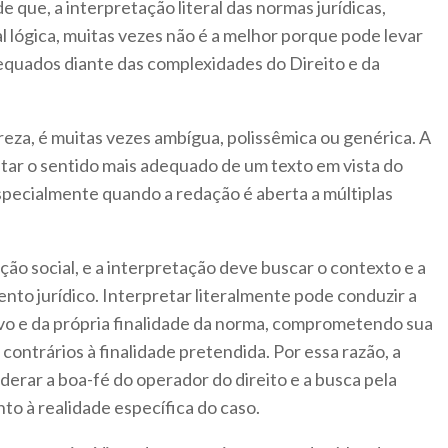
e que, a interpretação literal das normas jurídicas,
 lógica, muitas vezes não é a melhor porque pode levar
equados diante das complexidades do Direito e da
reza, é muitas vezes ambígua, polissêmica ou genérica. A
ptar o sentido mais adequado de um texto em vista do
specialmente quando a redação é aberta a múltiplas
ção social, e a interpretação deve buscar o contexto e a
nto jurídico. Interpretar literalmente pode conduzir a
ivo e da própria finalidade da norma, comprometendo sua
contrários à finalidade pretendida. Por essa razão, a
derar a boa-fé do operador do direito e a busca pela
o à realidade específica do caso.